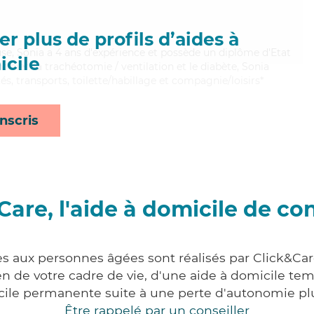
r plus de profils d’aides à
se, Sonia a 4 ans d'expérience et possède un diplôme d'Etat
cile
t bien la trachéotomie / ventilation et le diabète, Sonia
és, transports, toilette/habillage et compagnie/loisirs*
nscris
Care, l'aide à domicile de co
es aux personnes âgées sont réalisés par Click&Car
 de votre cadre de vie, d'une aide à domicile tem
cile permanente suite à une perte d'autonomie pl
Être rappelé par un conseiller