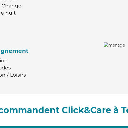
 / Change
e nuit
agnement
ion
ades
n / Loisirs
recommandent Click&Care à T