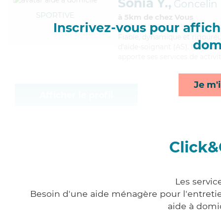
Sonia Y.,
Goncelin
SPORTIVE
à 5km de chez Vous
Inscrivez-vous pour affiche
Fiable
, dynamique et rigoureu
domi
d'aide-soignant (AS). Maitrisan
apporte ses services de activit
Je m'i
Afficher le profil
Click&
Les servic
Besoin d'une aide ménagère pour l'entretien
aide à domi