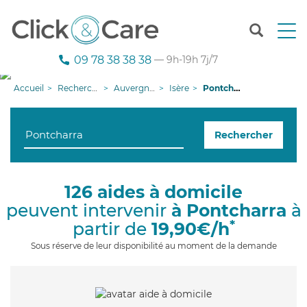
T
o
g
09 78 38 38 38
— 9h-19h 7j/7
g
l
Accueil
Recherche aide à domicile
Auvergne-Rhône-Alpes
Isère
Pontcharra
e
n
a
Rechercher
v
i
g
a
126 aides à domicile
t
peuvent intervenir
à Pontcharra
à
i
o
*
partir de
19,90€/h
n
Sous réserve de leur disponibilité au moment de la demande