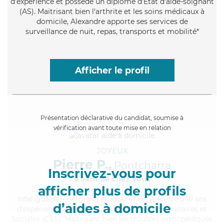
d'expérience et possède un diplôme d'Etat d'aide-soignant
(AS). Maitrisant bien l'arthrite et les soins médicaux à
domicile, Alexandre apporte ses services de
surveillance de nuit, repas, transports et mobilité*
Afficher le profil
Présentation déclarative du candidat, soumise à
vérification avant toute mise en relation
JOYEUX
Pierre P.,
Pontcharra
Inscrivez-vous pour
à 5km de chez Vous
afficher plus de profils
Infatiguable
, énergique et expérimenté, Pierre a 10 ans
d’aides à domicile
d'expérience et possède un BEP Carrières Sanitaires et
Sociales (CSS). Maitrisant bien les troubles orthopédiques