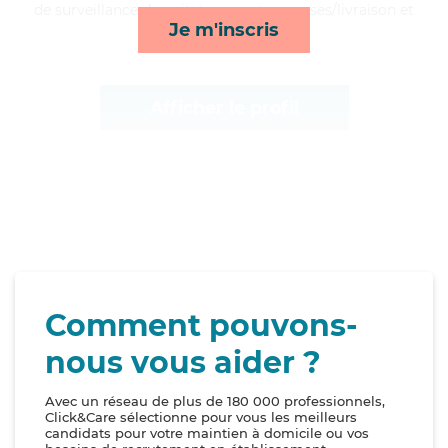
de surveillance de nuit, transports, courses/livraison et
Je m'inscris
compagnie/loisirs*
Afficher le profil
Comment pouvons-
nous vous aider ?
Avec un réseau de plus de 180 000 professionnels,
Click&Care sélectionne pour vous les meilleurs
candidats pour votre maintien à domicile ou vos