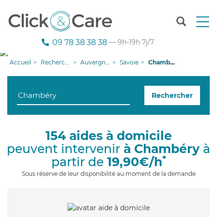
T
o
g
09 78 38 38 38
— 9h-19h 7j/7
g
l
Accueil
Recherche aide à domicile
Auvergne-Rhône-Alpes
Savoie
Chambéry
e
n
a
Rechercher
v
i
g
a
154 aides à domicile
t
peuvent intervenir
à Chambéry
à
i
o
*
partir de
19,90€/h
n
Sous réserve de leur disponibilité au moment de la demande