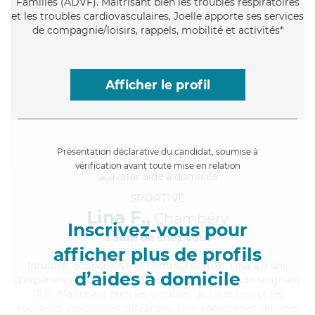
Familles (ADVF). Maitrisant bien les troubles respiratoires
et les troubles cardiovasculaires, Joelle apporte ses services
de compagnie/loisirs, rappels, mobilité et activités*
Afficher le profil
Présentation déclarative du candidat, soumise à
vérification avant toute mise en relation
SPORTIVE
Lina F.,
Chambéry
Inscrivez-vous pour
à 5km de chez Vous
afficher plus de profils
Intuitive
, coopérative et communicative, Lina a 9 ans
d’aides à domicile
d'expérience et possède un diplôme d'Etat d'aide-soignant
(AS). Maitrisant bien les troubles de l'audition et les
accidents vasculaires cérébraux, Lina apporte ses services