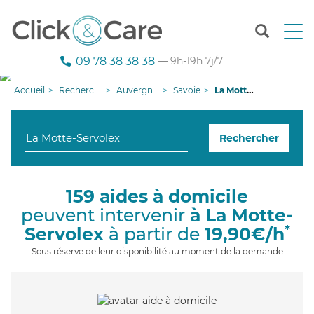
T
o
g
09 78 38 38 38
— 9h-19h 7j/7
g
l
Accueil
Recherche aide à domicile
Auvergne-Rhône-Alpes
Savoie
La Motte-Servolex
e
n
a
Rechercher
v
i
g
a
159 aides à domicile
t
peuvent intervenir
à La Motte-
i
o
*
Servolex
à partir de
19,90€/h
n
Sous réserve de leur disponibilité au moment de la demande