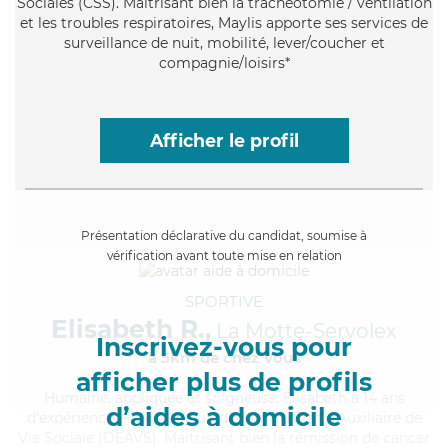
Sociales (CSS). Maitrisant bien la trachéotomie / ventilation
et les troubles respiratoires, Maylis apporte ses services de
surveillance de nuit, mobilité, lever/coucher et
compagnie/loisirs*
Afficher le profil
Présentation déclarative du candidat, soumise à
vérification avant toute mise en relation
SPORTIVE
Elisabeth R.,
La Motte-Servolex
Inscrivez-vous pour
à 5km de chez Vous
afficher plus de profils
Humaine
, appliquée et soigneuse, Elisabeth a 14 ans
d’aides à domicile
d'expérience et possède un diplôme d'État d'Auxiliaire de
Vie Sociale (DEAVS). Maitrisant bien la rémission de cancer