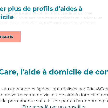
r plus de profils d’aides à
umaine, Lea a 4 ans d'expérience et possède un diplôme
cile
s (ADVF). Maitrisant bien les soins palliatifs et la sclérose en
es de surveillance de nuit, transports, courses/livraison et
nscris
Care, l'aide à domicile de co
es aux personnes âgées sont réalisés par Click&Car
 de votre cadre de vie, d'une aide à domicile tem
cile permanente suite à une perte d'autonomie pl
Être rappelé par un conseiller