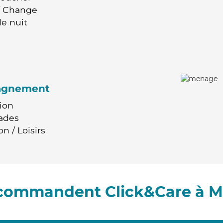
 / Change
e nuit
agnement
ion
ades
n / Loisirs
recommandent Click&Care à M