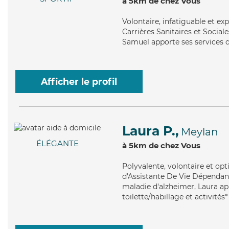
à 5km de chez Vous
Volontaire
, infatiguable et e
Carrières Sanitaires et Sociale
Samuel apporte ses services de
Afficher le profil
Laura P.,
Meylan
ÉLÉGANTE
à 5km de chez Vous
Polyvalente
, volontaire et op
d'Assistante De Vie Dépendanc
maladie d'alzheimer, Laura ap
toilette/habillage et activités*