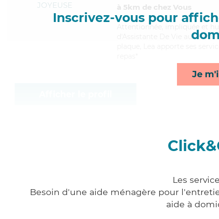
JOYEUSE
à 5km de chez Vous
Inscrivez-vous pour affiche
Attentionnée
, impliquée et h
domi
d'Assistante De Vie aux Famille
plaque, Lea apporte ses servic
repas*
Je m'i
Afficher le profil
Click&
Les servic
Besoin d'une aide ménagère pour l'entretien
aide à domi