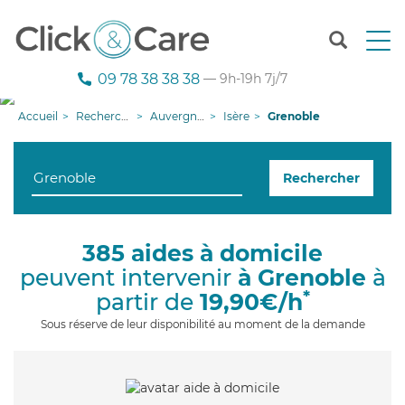
T
o
g
09 78 38 38 38
— 9h-19h 7j/7
g
l
Accueil
Recherche aide à domicile
Auvergne-Rhône-Alpes
Isère
Grenoble
e
n
a
Rechercher
v
i
g
a
385 aides à domicile
t
peuvent intervenir
à Grenoble
à
i
o
*
partir de
19,90€/h
n
Sous réserve de leur disponibilité au moment de la demande