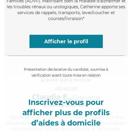
Familles (ADVF). Maitrisant bien la maladie d'alzheimer et
les troubles rénaux ou urologiques, Catherine apporte ses
services de rappels, transports, lever/coucher et
courses/livraison*
Afficher le profil
Présentation déclarative du candidat, soumise à
vérification avant toute mise en relation
SÉRIEUSE
Claudia E.,
Grenoble
Inscrivez-vous pour
à 5km de chez Vous
afficher plus de profils
Coopérative
, dévouée et attentionnée, Claudia a 20 ans
d’aides à domicile
d'expérience et possède un diplôme d'Etat d'aide-soignant
(AS). Maitrisant bien les soins palliatifs et les troubles