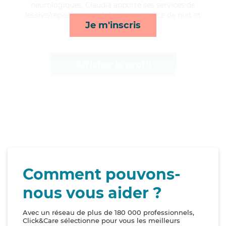
neurologiques, Claudia apporte ses services de
lessive/repassage, mobilité, surveillance de nuit et
Je m'inscris
toilette/habillage*
Afficher le profil
Comment pouvons-
nous vous aider ?
Avec un réseau de plus de 180 000 professionnels,
Click&Care sélectionne pour vous les meilleurs