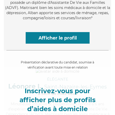
possède un diplôme d'Assistante De Vie aux Familles
(ADVF). Maitrisant bien les soins médicaux à domicile et la
dépression, Alban apporte ses services de ménage, repas,
compagnie/loisirs et courses/livraison*
Afficher le profil
Présentation déclarative du candidat, soumise à
vérification avant toute mise en relation
ÉLÉGANTE
Léonore I.,
Saint-Nazaire-les-Eymes
Inscrivez-vous pour
à 5km de chez Vous
afficher plus de profils
Minutieuse
, intuitive et coopérative, Léonore a 6 ans
d’aides à domicile
d'expérience et possède un diplôme d'Assistante De Vie
Dépendance (ADVD). Maitrisant bien les soins médicaux à