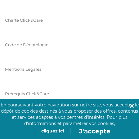
Charte Click&Care
Code de Déontologie
Mentions Légales
Prérequis Click&Care
En poursuivant votre navigation sur notre site, vous acceptez le
✕
dépôt de cookies destinés à vous proposer des offres, contenus
et services adaptés à vos centres d’intérêts.
Pour plus
Protection des Données
d’informations et paramétrer vos cookies,
J'accepte
cliquez ici
.