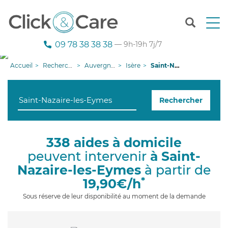
T
o
g
09 78 38 38 38
— 9h-19h 7j/7
g
l
Accueil
Recherche aide à domicile
Auvergne-Rhône-Alpes
Isère
Saint-Nazaire-les-Eymes
e
n
a
Rechercher
v
i
g
a
338 aides à domicile
t
peuvent intervenir
à Saint-
i
o
Nazaire-les-Eymes
à partir de
n
*
19,90€/h
Sous réserve de leur disponibilité au moment de la demande