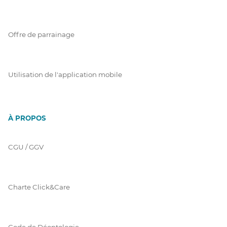
Offre de parrainage
Utilisation de l'application mobile
À PROPOS
CGU / GGV
Charte Click&Care
Code de Déontologie