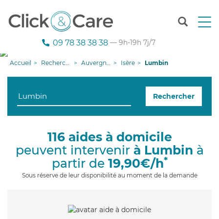
T
o
g
09 78 38 38 38
— 9h-19h 7j/7
g
l
Accueil
Recherche aide à domicile
Auvergne-Rhône-Alpes
Isère
Lumbin
e
n
a
Rechercher
v
i
g
a
116 aides à domicile
t
peuvent intervenir
à Lumbin
à
i
o
*
partir de
19,90€/h
n
Sous réserve de leur disponibilité au moment de la demande