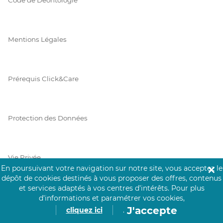
Mentions Légales
Prérequis Click&Care
Protection des Données
Vie Privée
En poursuivant votre navigation sur notre site, vous acceptez le
✕
dépôt de cookies destinés à vous proposer des offres, contenus
et services adaptés à vos centres d’intérêts.
Pour plus
d’informations et paramétrer vos cookies,
PAIEMENT SÉCURISÉ
J'accepte
cliquez ici
.
La collecte de vos informations de carte bancaire est cryptée