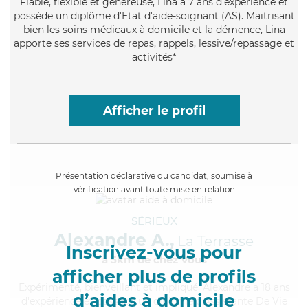
Fiable
, flexible et généreuse, Lina a 7 ans d'expérience et
possède un diplôme d'Etat d'aide-soignant (AS). Maitrisant
bien les soins médicaux à domicile et la démence, Lina
apporte ses services de repas, rappels, lessive/repassage et
activités*
Afficher le profil
Présentation déclarative du candidat, soumise à
vérification avant toute mise en relation
SÉRIEUX
Alexandre A.,
La Terrasse
Inscrivez-vous pour
à 5km de chez Vous
afficher plus de profils
Expérimenté
, bienveillant et impliqué, Alexandre a 18 ans
d’aides à domicile
d'expérience et possède un diplôme d'Assistante De Vie