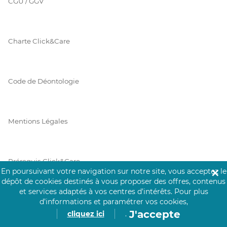
CGU / GGV
Charte Click&Care
Code de Déontologie
Mentions Légales
Prérequis Click&Care
En poursuivant votre navigation sur notre site, vous acceptez le
✕
dépôt de cookies destinés à vous proposer des offres, contenus
et services adaptés à vos centres d’intérêts.
Pour plus
Protection des Données
d’informations et paramétrer vos cookies,
J'accepte
cliquez ici
.