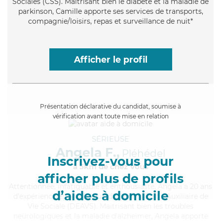
Sociales (CSS). Maitrisant bien le diabète et la maladie de
parkinson, Camille apporte ses services de transports,
compagnie/loisirs, repas et surveillance de nuit*
Afficher le profil
Présentation déclarative du candidat, soumise à
vérification avant toute mise en relation
SÉRIEUSE
Angela F.,
Pléhédel
Inscrivez-vous pour
à 5km de chez Vous
afficher plus de profils
Attentionnée
, infatiguable et enthousiaste, Angela a 20 ans
d’aides à domicile
d'expérience et possède un diplôme d'État d'Auxiliaire de
Vie Sociale (DEAVS). Maitrisant bien les troubles
neurologiques et la maladie d'alzheimer, Angela apporte