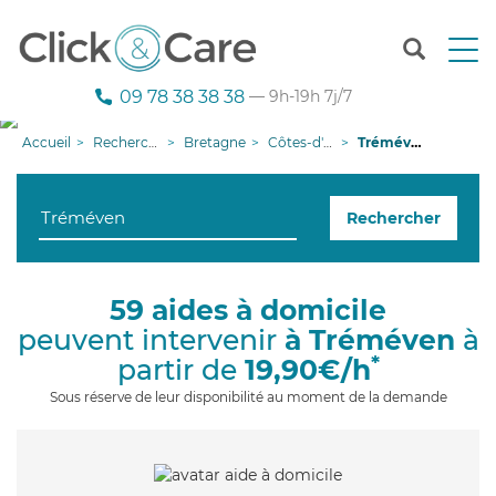
T
o
g
09 78 38 38 38
— 9h-19h 7j/7
g
l
Accueil
Recherche aide à domicile
Bretagne
Côtes-d'armor
Tréméven
e
n
a
Rechercher
v
i
g
a
59 aides à domicile
t
peuvent intervenir
à Tréméven
à
i
o
*
partir de
19,90€/h
n
Sous réserve de leur disponibilité au moment de la demande