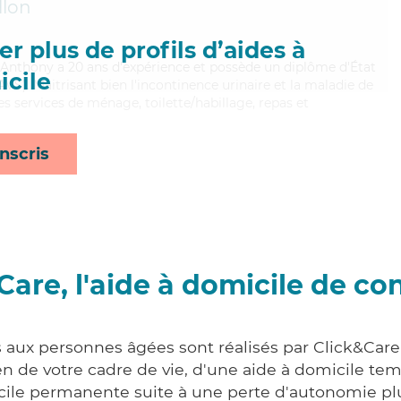
llon
r plus de profils d’aides à
nt, Anthony a 20 ans d'expérience et possède un diplôme d'État
cile
AVS). Maitrisant bien l'incontinence urinaire et la maladie de
s services de ménage, toilette/habillage, repas et
nscris
Care, l'aide à domicile de co
s aux personnes âgées sont réalisés par Click&Care
 de votre cadre de vie, d'une aide à domicile tem
cile permanente suite à une perte d'autonomie pl