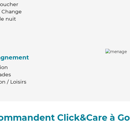
Coucher
 / Change
e nuit
agnement
ion
ades
n / Loisirs
ecommandent Click&Care à Go