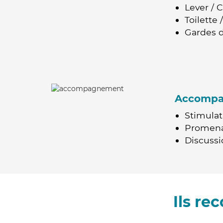
Lever / 
Toilette
Gardes d
Accomp
Stimulat
Promen
Discussio
Ils r