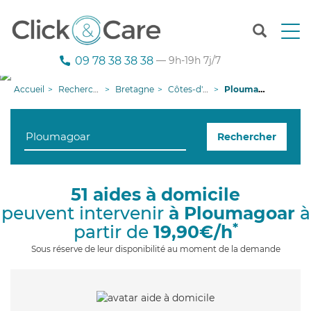
T
o
g
09 78 38 38 38
— 9h-19h 7j/7
g
l
Accueil
Recherche aide à domicile
Bretagne
Côtes-d'armor
Ploumagoar
e
n
a
Rechercher
v
i
g
a
51 aides à domicile
t
peuvent intervenir
à Ploumagoar
à
i
o
*
partir de
19,90€/h
n
Sous réserve de leur disponibilité au moment de la demande