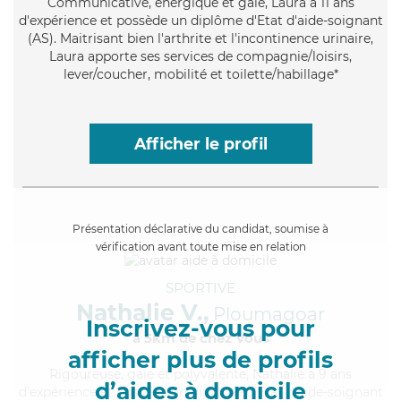
Communicative
, énergique et gaie, Laura a 11 ans
d'expérience et possède un diplôme d'Etat d'aide-soignant
(AS). Maitrisant bien l'arthrite et l'incontinence urinaire,
Laura apporte ses services de compagnie/loisirs,
lever/coucher, mobilité et toilette/habillage*
Afficher le profil
Présentation déclarative du candidat, soumise à
vérification avant toute mise en relation
SPORTIVE
Nathalie V.,
Ploumagoar
Inscrivez-vous pour
à 5km de chez Vous
afficher plus de profils
Rigoureuse
, gaie et polyvalente, Nathalie a 9 ans
d’aides à domicile
d'expérience et possède un diplôme d'Etat d'aide-soignant