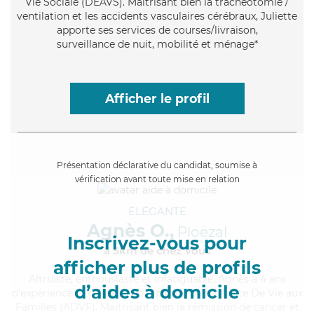
Vie Sociale (DEAVS). Maitrisant bien la trachéotomie /
ventilation et les accidents vasculaires cérébraux, Juliette
apporte ses services de courses/livraison,
surveillance de nuit, mobilité et ménage*
Afficher le profil
Présentation déclarative du candidat, soumise à
vérification avant toute mise en relation
ÉLÉGANTE
Agnès O.,
Ploëzal
Inscrivez-vous pour
à 5km de chez Vous
afficher plus de profils
Altruiste
, enthousiaste et infatiguable, Agnès a 4 ans
d’aides à domicile
d'expérience et possède un diplôme d'Assistante De Vie aux
Familles (ADVF). Maitrisant bien la rémission de cancer et