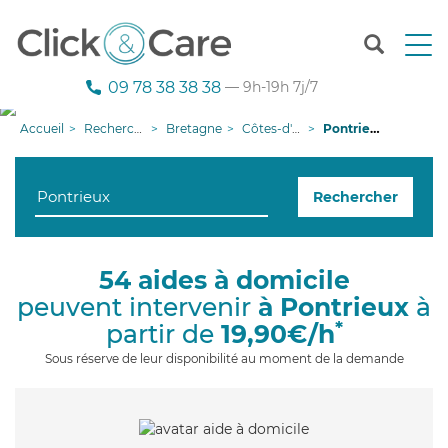
T
o
g
09 78 38 38 38
— 9h-19h 7j/7
g
l
Accueil
Recherche aide à domicile
Bretagne
Côtes-d'armor
Pontrieux
e
n
a
Rechercher
v
i
g
a
54 aides à domicile
t
peuvent intervenir
à Pontrieux
à
i
o
*
partir de
19,90€/h
n
Sous réserve de leur disponibilité au moment de la demande