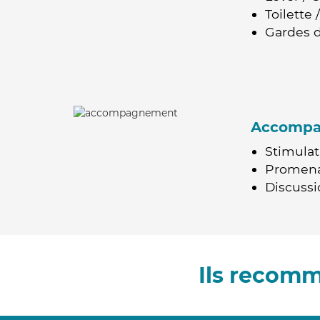
Toilette
Gardes d
Accomp
Stimulat
Promen
Discussio
Ils recom