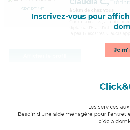
Claudia C.,
Trédar
SPORTIVE
à 5km de chez Vous
Inscrivez-vous pour affiche
Communicative
, attentionné
domi
diplôme d'Etat d'infirmier (DEI
la peau / escarres, Claudia ap
Je m'i
Afficher le profil
Click&
Les services au
Besoin d'une aide ménagère pour l'entretien
aide à domi