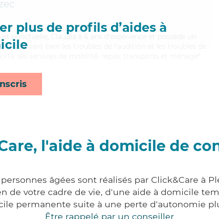
zec
r plus de profils d’aides à
e et ponctuelle, Claudia a 6 ans d'expérience et possède un
cile
). Maitrisant bien les troubles de l'audition et les troubles de
porte ses services de mobilité, repas, transports et ménage*
nscris
Care, l'aide à domicile de co
x personnes âgées sont réalisés par Click&Care à P
 de votre cadre de vie, d'une aide à domicile tem
cile permanente suite à une perte d'autonomie pl
Être rappelé par un conseiller