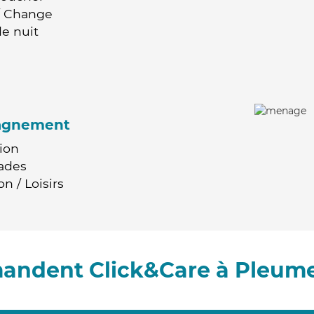
 / Change
e nuit
agnement
ion
ades
n / Loisirs
mandent Click&Care à Pleume