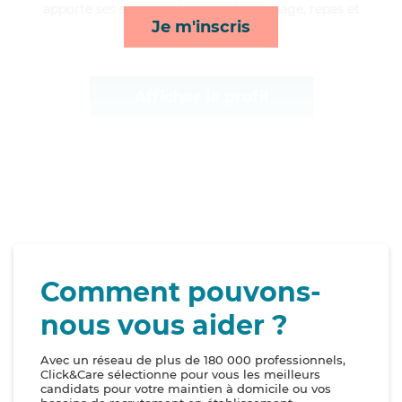
apporte ses services de activités, ménage, repas et
Je m'inscris
lever/coucher*
Afficher le profil
Comment pouvons-
nous vous aider ?
Avec un réseau de plus de 180 000 professionnels,
Click&Care sélectionne pour vous les meilleurs
candidats pour votre maintien à domicile ou vos