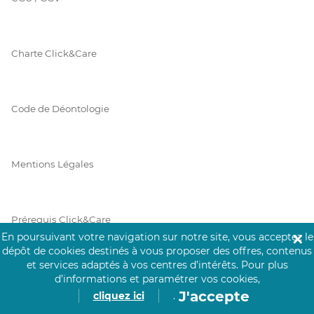
Charte Click&Care
Code de Déontologie
Mentions Légales
Prérequis Click&Care
En poursuivant votre navigation sur notre site, vous acceptez le
✕
dépôt de cookies destinés à vous proposer des offres, contenus
et services adaptés à vos centres d’intérêts.
Pour plus
Protection des Données
d’informations et paramétrer vos cookies,
J'accepte
cliquez ici
.