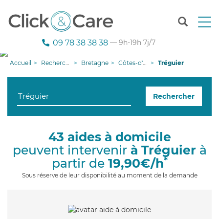
T
o
g
09 78 38 38 38
— 9h-19h 7j/7
g
l
Accueil
Recherche aide à domicile
Bretagne
Côtes-d'armor
Tréguier
e
n
a
Rechercher
v
i
g
a
43 aides à domicile
t
peuvent intervenir
à Tréguier
à
i
o
*
partir de
19,90€/h
n
Sous réserve de leur disponibilité au moment de la demande