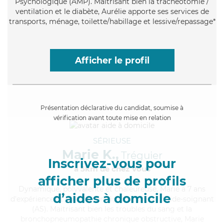
Psychologique (AMP). Maitrisant bien la trachéotomie /
ventilation et le diabète, Aurélie apporte ses services de
transports, ménage, toilette/habillage et lessive/repassage*
Afficher le profil
Présentation déclarative du candidat, soumise à
vérification avant toute mise en relation
SÉRIEUSE
Marie K.,
Tréguier
Inscrivez-vous pour
à 5km de chez Vous
afficher plus de profils
Dynamique
, polyvalente et chaleureuse, Marie a 7 ans
d’aides à domicile
d'expérience et possède un diplôme d'Etat d'aide-soignant
(AS). Maitrisant bien les troubles du sang et la
bronchopneumopathie chronique obstructive, Marie