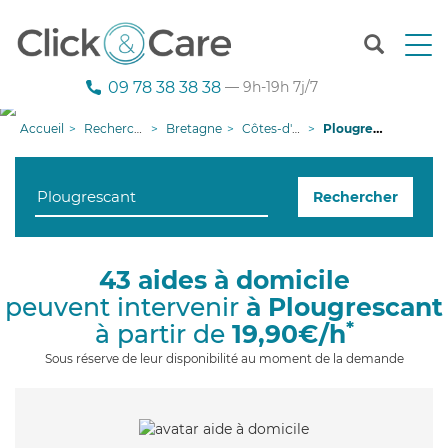
T
o
g
09 78 38 38 38
— 9h-19h 7j/7
g
l
Accueil
Recherche aide à domicile
Bretagne
Côtes-d'armor
Plougrescant
e
n
a
Rechercher
v
i
g
a
43 aides à domicile
t
peuvent intervenir
à Plougrescant
i
o
*
à partir de
19,90€/h
n
Sous réserve de leur disponibilité au moment de la demande