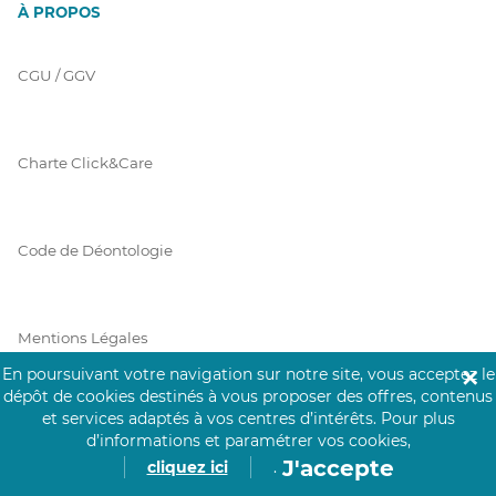
À PROPOS
CGU / GGV
Charte Click&Care
Code de Déontologie
Mentions Légales
En poursuivant votre navigation sur notre site, vous acceptez le
✕
dépôt de cookies destinés à vous proposer des offres, contenus
et services adaptés à vos centres d’intérêts.
Pour plus
Prérequis Click&Care
d’informations et paramétrer vos cookies,
J'accepte
cliquez ici
.