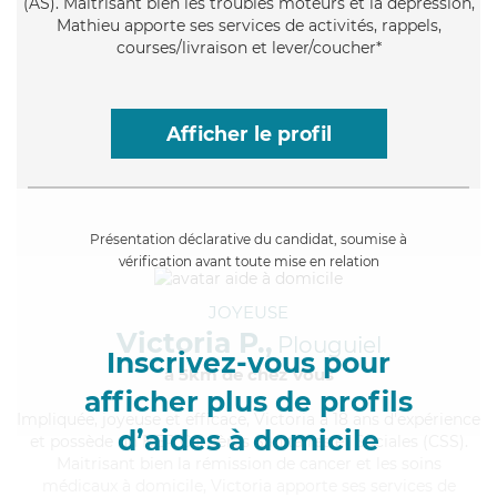
(AS). Maitrisant bien les troubles moteurs et la dépression,
Mathieu apporte ses services de activités, rappels,
courses/livraison et lever/coucher*
Afficher le profil
Présentation déclarative du candidat, soumise à
vérification avant toute mise en relation
JOYEUSE
Victoria P.,
Plouguiel
Inscrivez-vous pour
à 5km de chez Vous
afficher plus de profils
Impliquée
, joyeuse et efficace, Victoria a 18 ans d'expérience
d’aides à domicile
et possède un BEP Carrières Sanitaires et Sociales (CSS).
Maitrisant bien la rémission de cancer et les soins
médicaux à domicile, Victoria apporte ses services de