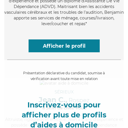
d'expérience et possède un diplôme d'Assistante De Vie
Dépendance (ADVD). Maitrisant bien les accidents
vasculaires cérébraux et les troubles de l'audition, Benjamin
apporte ses services de ménage, courses/livraison,
lever/coucher et repas*
Afficher le profil
Présentation déclarative du candidat, soumise à
vérification avant toute mise en relation
SÉRIEUX
Jean C.,
Rospez
Inscrivez-vous pour
à 5km de chez Vous
afficher plus de profils
Altruiste
, rigoureux et efficace, Jean a 8 ans d'expérience et
d’aides à domicile
possède un diplôme d'Assistante De Vie Dépendance