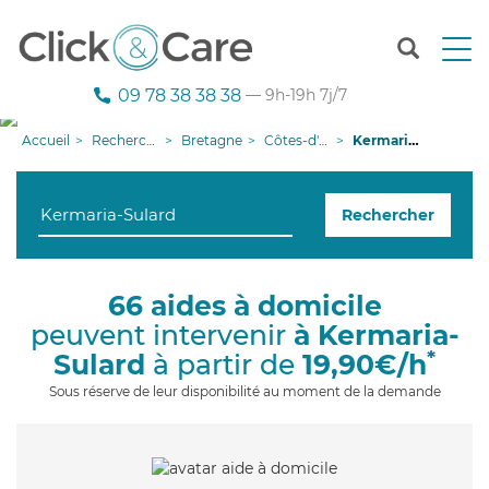
T
o
g
09 78 38 38 38
— 9h-19h 7j/7
g
l
Accueil
Recherche aide à domicile
Bretagne
Côtes-d'armor
Kermaria-Sulard
e
n
a
Rechercher
v
i
g
a
66 aides à domicile
t
peuvent intervenir
à Kermaria-
i
o
*
Sulard
à partir de
19,90€/h
n
Sous réserve de leur disponibilité au moment de la demande