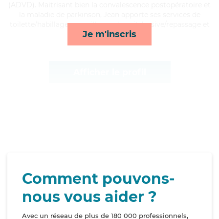
(ADVD). Maitrisant bien la convalescence postopératoire et
la maladie de parkinson, Jean apporte ses services de
toilette/habillage, surveillance de nuit, lessive/repassage et
Je m'inscris
lever/coucher*
Afficher le profil
Comment pouvons-
nous vous aider ?
Avec un réseau de plus de 180 000 professionnels,