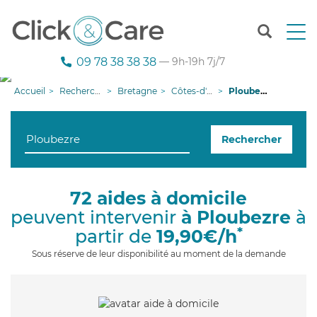
T
o
g
09 78 38 38 38
— 9h-19h 7j/7
g
l
Accueil
Recherche aide à domicile
Bretagne
Côtes-d'armor
Ploubezre
e
n
a
Rechercher
v
i
g
a
72 aides à domicile
t
peuvent intervenir
à Ploubezre
à
i
o
*
partir de
19,90€/h
n
Sous réserve de leur disponibilité au moment de la demande