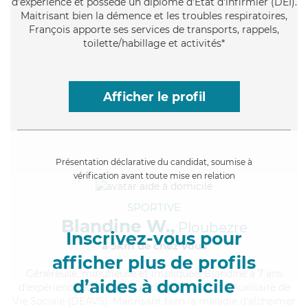
d'expérience et possède un diplôme d'Etat d'infirmier (DEI).
Maitrisant bien la démence et les troubles respiratoires,
François apporte ses services de transports, rappels,
toilette/habillage et activités*
Afficher le profil
Présentation déclarative du candidat, soumise à
vérification avant toute mise en relation
SPORTIVE
Blandine W.,
Ploubezre
Inscrivez-vous pour
à 5km de chez Vous
afficher plus de profils
Généreuse
, minutieuse et impliquée, Blandine a 7 ans
d’aides à domicile
d'expérience et possède un diplôme d'État d'Auxiliaire de
Vie Sociale (DEAVS). Maitrisant bien la maladie d'alzheimer