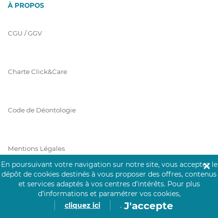
À PROPOS
CGU / GGV
Charte Click&Care
Code de Déontologie
Mentions Légales
En poursuivant votre navigation sur notre site, vous acceptez le
✕
dépôt de cookies destinés à vous proposer des offres, contenus
et services adaptés à vos centres d’intérêts.
Pour plus
Prérequis Click&Care
d’informations et paramétrer vos cookies,
J'accepte
cliquez ici
.