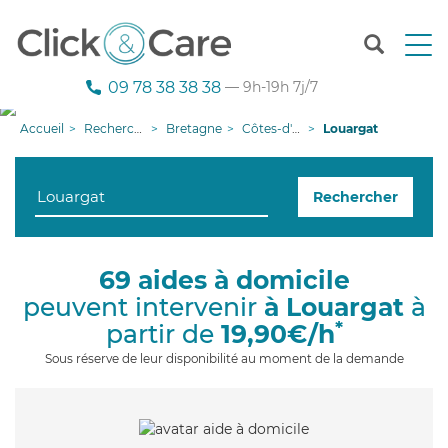
T
o
g
09 78 38 38 38
— 9h-19h 7j/7
g
l
Accueil
Recherche aide à domicile
Bretagne
Côtes-d'armor
Louargat
e
n
a
Rechercher
v
i
g
a
69 aides à domicile
t
peuvent intervenir
à Louargat
à
i
o
*
partir de
19,90€/h
n
Sous réserve de leur disponibilité au moment de la demande