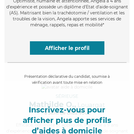
Optimiste
, humaine et attentionnée, Angela a 4 ans
d'expérience et possède un diplôme d'Etat d'aide-soignant
(AS). Maitrisant bien la trachéotomie / ventilation et les
troubles de la vision, Angela apporte ses services de
ménage, rappels, repas et mobilité*
Afficher le profil
Présentation déclarative du candidat, soumise à
vérification avant toute mise en relation
SÉRIEUSE
Mathilde O.,
Louargat
Inscrivez-vous pour
à 5km de chez Vous
afficher plus de profils
Efficace
, optimiste et appliquée, Mathilde a 9 ans
d’aides à domicile
d'expérience et possède un diplôme d'Etat d'aide-soignant