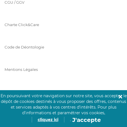
CGU / GGV
Charte Click&Care
Code de Déontologie
Mentions Légales
Prérequis Click&Care
En poursuivant votre navigation sur notre site, vous acceptez le
✕
dépôt de cookies destinés à vous proposer des offres, contenus
et services adaptés à vos centres d’intérêts.
Pour plus
d’informations et paramétrer vos cookies,
Protection des Données
J'accepte
cliquez ici
.