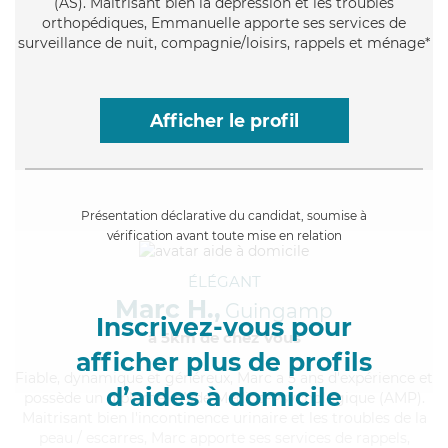
(AS). Maitrisant bien la dépression et les troubles
orthopédiques, Emmanuelle apporte ses services de
surveillance de nuit, compagnie/loisirs, rappels et ménage*
Afficher le profil
Présentation déclarative du candidat, soumise à
vérification avant toute mise en relation
ÉLÉGANT
Marc H.,
Guingamp
Inscrivez-vous pour
à 5km de chez Vous
afficher plus de profils
Fiable
, dynamique et généreux, Marc a 5 ans d'expérience et
d’aides à domicile
possède un diplôme d'Aide Médico-Psychologique (AMP).
Maitrisant bien l'incontinence urinaire et les troubles de la
peau / escarres, Marc apporte ses services de rappels,