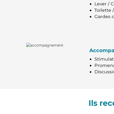
Lever / 
Toilette
Gardes d
Accomp
Stimulat
Promen
Discussio
Ils r