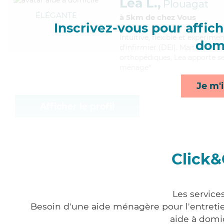
Lea L.,
Plouagat
ÉLÉGANTE
à 5km de chez Vous
Inscrivez-vous pour affiche
Intuitive
, flexible et expérim
domi
d'infirmier (DEI). Maitrisant b
orthopédiques, Lea apporte ses
ménage*
Je m'i
Afficher le profil
Click&
Les service
Besoin d'une aide ménagère pour l'entretien
aide à domi