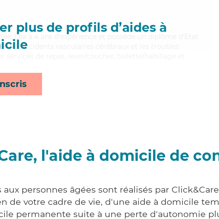
r plus de profils d’aides à
entée, Lea a 4 ans d'expérience et possède un diplôme d'Etat
cile
ien les accidents vasculaires cérébraux et les troubles
 services de repas, lever/coucher, toilette/habillage et
nscris
Care, l'aide à domicile de co
s aux personnes âgées sont réalisés par Click&Care
 de votre cadre de vie, d'une aide à domicile tem
cile permanente suite à une perte d'autonomie pl