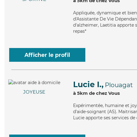
à 5km de chez Vous
Appliquée
, dynamique et bienv
d'Assistante De Vie Dépendanc
d'alzheimer, Laetitia apporte 
repas*
Afficher le profil
Lucie I.,
Plouagat
JOYEUSE
à 5km de chez Vous
Expérimentée
, humaine et jo
d'aide-soignant (AS). Maitrisa
Lucie apporte ses services de 