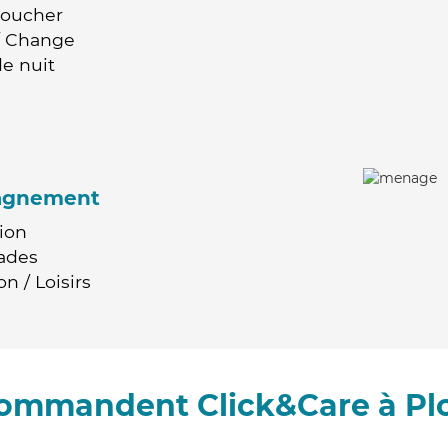
Coucher
 / Change
e nuit
agnement
ion
ades
n / Loisirs
ecommandent Click&Care à Pl