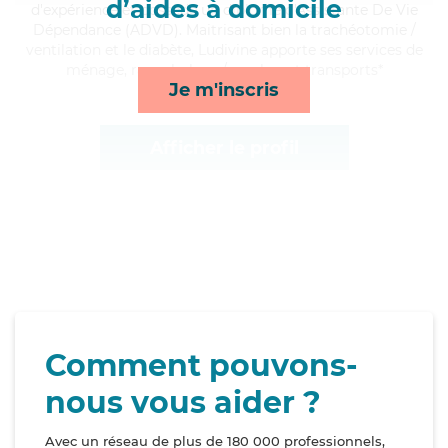
d’aides à domicile
d'expérience et possède un diplôme d'Assistante De Vie
Dépendance (ADVD). Maitrisant bien la trachéotomie /
ventilation et le diabète, Ludivine apporte ses services de
ménage, rappels, lever/coucher et transports*
Je m'inscris
Afficher le profil
Comment pouvons-
nous vous aider ?
Avec un réseau de plus de 180 000 professionnels,