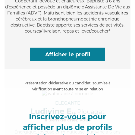
Coopératif
, dévoué et chaleureux, Baptiste a 6 ans
d'expérience et possède un diplôme d'Assistante De Vie aux
Familles (ADVF). Maitrisant bien les accidents vasculaires
cérébraux et la bronchopneumopathie chronique
obstructive, Baptiste apporte ses services de activités,
courses/livraison, repas et lever/coucher*
Afficher le profil
Présentation déclarative du candidat, soumise à
vérification avant toute mise en relation
ÉLÉGANTE
Ludivine E.,
Plouagat
Inscrivez-vous pour
à 5km de chez Vous
afficher plus de profils
Énergique
, joyeuse et minutieuse, Ludivine a 6 ans