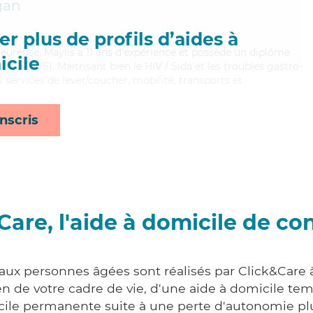
gan
r plus de profils d’aides à
leureuse, Maylis a 11 ans d'expérience et possède un diplôme
cile
ale (DEAVS). Maitrisant bien le HIV / Sida et les troubles gastro-
s services de lever/coucher, mobilité, transports et
nscris
Care, l'aide à domicile de co
 aux personnes âgées sont réalisés par Click&Care 
 de votre cadre de vie, d'une aide à domicile tem
cile permanente suite à une perte d'autonomie pl