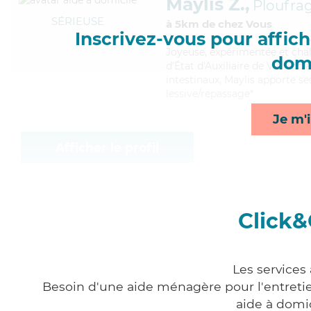
Maylis Z.,
Ploufra
SÉRIEUSE
à 5km de chez Vous
Inscrivez-vous pour affiche
Joyeuse
, expérimentée et cha
domi
d'État d'Auxiliaire de Vie Soci
intestinaux, Maylis apporte se
lessive/repassage*
Je m'i
Afficher le profil
Click&
Les services
Besoin d'une aide ménagère pour l'entretien
aide à domi