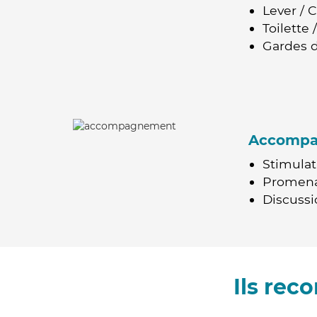
Lever / 
Toilette
Gardes d
Accomp
Stimulat
Promen
Discussio
Ils re