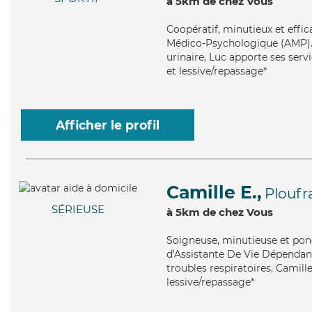
à 5km de chez Vous
Coopératif
, minutieux et effi
Médico-Psychologique (AMP). M
urinaire, Luc apporte ses serv
et lessive/repassage*
Afficher le profil
Camille E.,
Plouf
SÉRIEUSE
à 5km de chez Vous
Soigneuse
, minutieuse et pon
d'Assistante De Vie Dépendanc
troubles respiratoires, Camill
lessive/repassage*