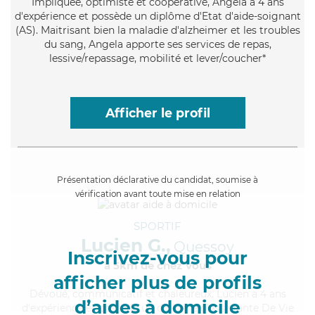
Impliquée
, optimiste et coopérative, Angela a 4 ans
d'expérience et possède un diplôme d'Etat d'aide-soignant
(AS). Maitrisant bien la maladie d'alzheimer et les troubles
du sang, Angela apporte ses services de repas,
lessive/repassage, mobilité et lever/coucher*
Afficher le profil
Présentation déclarative du candidat, soumise à
vérification avant toute mise en relation
SPORTIF
Lucien G.,
Quessoy
Inscrivez-vous pour
à 5km de chez Vous
afficher plus de profils
Dévoué
, communicatif et chaleureux, Lucien a 4 ans
d’aides à domicile
d'expérience et possède un diplôme d'Assistante De Vie