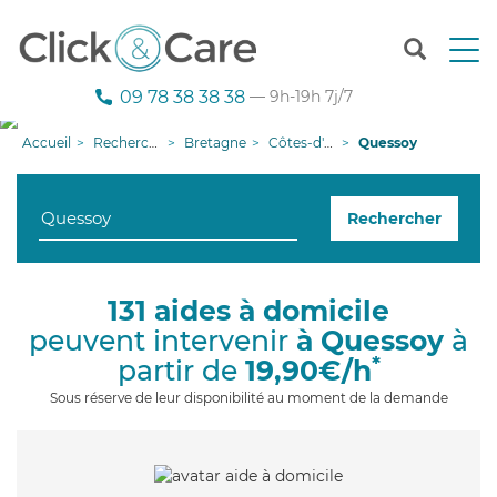
T
o
g
09 78 38 38 38
— 9h-19h 7j/7
g
l
Accueil
Recherche aide à domicile
Bretagne
Côtes-d'armor
Quessoy
e
n
a
Rechercher
v
i
g
a
131 aides à domicile
t
peuvent intervenir
à Quessoy
à
i
o
*
partir de
19,90€/h
n
Sous réserve de leur disponibilité au moment de la demande