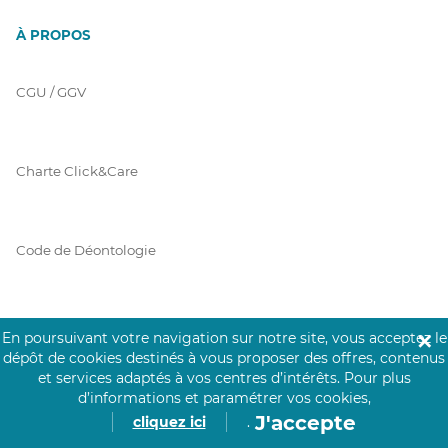
À PROPOS
CGU / GGV
Charte Click&Care
Code de Déontologie
Mentions Légales
En poursuivant votre navigation sur notre site, vous acceptez le
✕
dépôt de cookies destinés à vous proposer des offres, contenus
et services adaptés à vos centres d’intérêts.
Pour plus
d’informations et paramétrer vos cookies,
Prérequis Click&Care
J'accepte
cliquez ici
.