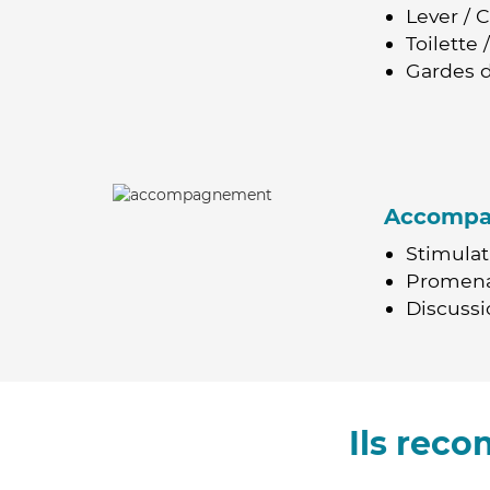
Lever / 
Toilette
Gardes d
Accomp
Stimulat
Promen
Discussio
Ils rec