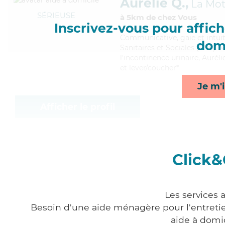
Aurélie Q.,
La Mot
SÉRIEUSE
à 5km de chez Vous
Inscrivez-vous pour affiche
Communicative
, gaie et intu
domi
Sanitaires et Sociales (CSS). M
l'incontinence urinaire, Aurél
et lever/coucher*
Je m'i
Afficher le profil
Click&
Les services 
Besoin d'une aide ménagère pour l'entretien
aide à domi