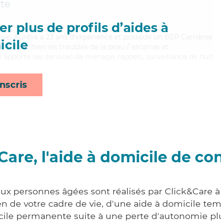
te
r plus de profils d’aides à
itive, Aurélie a 23 ans d'expérience et possède un BEP Carrières
cile
aitrisant bien les troubles de la peau / escarres et
ie apporte ses services de ménage, rappels, surveillance de nuit
nscris
Care, l'aide à domicile de co
aux personnes âgées sont réalisés par Click&Care 
 de votre cadre de vie, d'une aide à domicile tem
cile permanente suite à une perte d'autonomie pl