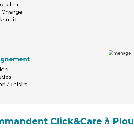
Coucher
 / Change
e nuit
agnement
ion
ades
n / Loisirs
ommandent Click&Care à Plo