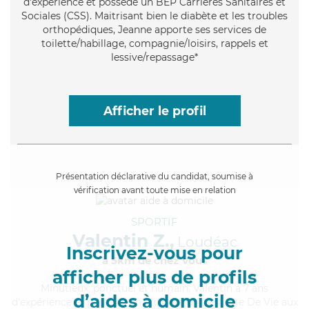
d'expérience et possède un BEP Carrières Sanitaires et
Sociales (CSS). Maitrisant bien le diabète et les troubles
orthopédiques, Jeanne apporte ses services de
toilette/habillage, compagnie/loisirs, rappels et
lessive/repassage*
Afficher le profil
Présentation déclarative du candidat, soumise à
vérification avant toute mise en relation
SPORTIF
Valentin Z.,
Loudéac
Inscrivez-vous pour
à 5km de chez Vous
afficher plus de profils
Minutieux
, ponctuel et humain, Valentin a 7 ans
d’aides à domicile
d'expérience et possède un diplôme d'Assistante De Vie aux