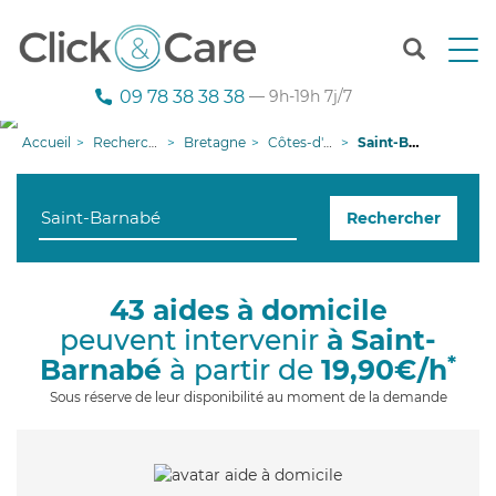
T
o
g
09 78 38 38 38
— 9h-19h 7j/7
g
l
Accueil
Recherche aide à domicile
Bretagne
Côtes-d'armor
Saint-Barnabé
e
n
a
Rechercher
v
i
g
a
43 aides à domicile
t
peuvent intervenir
à Saint-
i
o
*
Barnabé
à partir de
19,90€/h
n
Sous réserve de leur disponibilité au moment de la demande