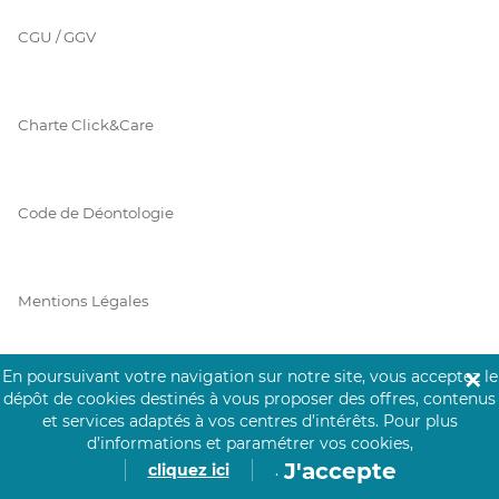
CGU / GGV
Charte Click&Care
Code de Déontologie
Mentions Légales
En poursuivant votre navigation sur notre site, vous acceptez le
✕
Prérequis Click&Care
dépôt de cookies destinés à vous proposer des offres, contenus
et services adaptés à vos centres d’intérêts.
Pour plus
d’informations et paramétrer vos cookies,
J'accepte
cliquez ici
.
Protection des Données