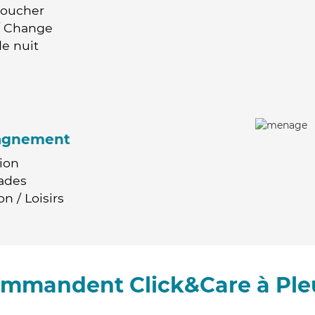
Coucher
 / Change
e nuit
agnement
ion
ades
n / Loisirs
commandent Click&Care à Pleu