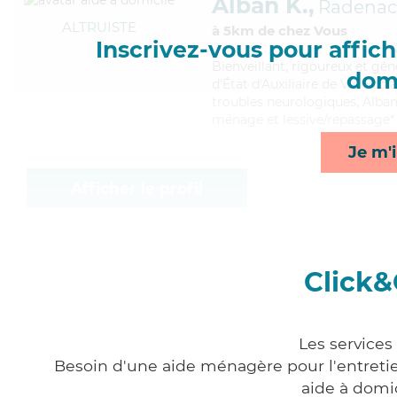
Alban K.,
Radenac
ALTRUISTE
à 5km de chez Vous
Inscrivez-vous pour affiche
Bienveillant
, rigoureux et gé
domi
d'État d'Auxiliaire de Vie Soci
troubles neurologiques, Alban
ménage et lessive/repassage*
Je m'i
Afficher le profil
Click&
Les services
Besoin d'une aide ménagère pour l'entretien
aide à domi