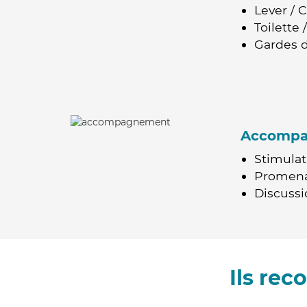
Lever / 
Toilette
Gardes d
Accomp
Stimulat
Promen
Discussio
Ils re