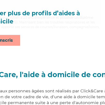
r plus de profils d’aides à
néreux, Alban a 23 ans d'expérience et possède un diplôme
cile
ale (DEAVS). Maitrisant bien les troubles respiratoires et les
 apporte ses services de courses/livraison, compagnie/loisirs,
nscris
Care, l'aide à domicile de co
 aux personnes âgées sont réalisés par Click&Care à
 de votre cadre de vie, d'une aide à domicile tem
cile permanente suite à une perte d'autonomie pl