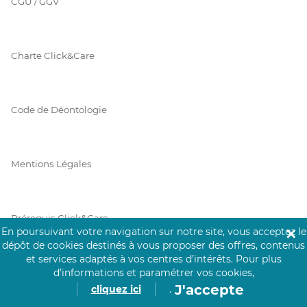
CGU / GGV
Charte Click&Care
Code de Déontologie
Mentions Légales
Prérequis Click&Care
En poursuivant votre navigation sur notre site, vous acceptez le
✕
dépôt de cookies destinés à vous proposer des offres, contenus
et services adaptés à vos centres d’intérêts.
Pour plus
Protection des Données
d’informations et paramétrer vos cookies,
J'accepte
cliquez ici
.