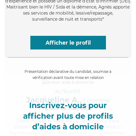
d'expérience et possède un diplôme d'Etat d'infirmier (DEI).
Maitrisant bien le HIV / Sida et la démence, Agnès apporte
ses services de mobilité, lessive/repassage,
surveillance de nuit et transports*
Afficher le profil
Présentation déclarative du candidat, soumise à
vérification avant toute mise en relation
ALTRUISTE
Jacqueline A.,
Locminé
Inscrivez-vous pour
à 5km de chez Vous
afficher plus de profils
Fiable
, flexible et chaleureuse, Jacqueline a 9 ans
d’aides à domicile
d'expérience et possède un diplôme d'Aide Médico-
Psychologique (AMP). Maitrisant bien la trachéotomie /