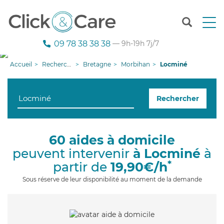
T
o
g
09 78 38 38 38
— 9h-19h 7j/7
g
l
Accueil
Recherche aide à domicile
Bretagne
Morbihan
Locminé
e
n
a
Rechercher
v
i
g
a
60 aides à domicile
t
peuvent intervenir
à Locminé
à
i
o
*
partir de
19,90€/h
n
Sous réserve de leur disponibilité au moment de la demande