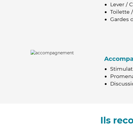
Lever / 
Toilette
Gardes d
Accomp
Stimulat
Promen
Discussio
Ils re