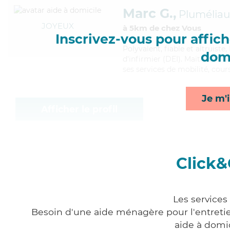
Marc G.,
Pluméliau
JOYEUX
à 5km de chez Vous
Inscrivez-vous pour affiche
Polyvalent
, fiable et altruis
domi
d'infirmier (DEI). Maitrisant 
ses services de mobilité, cour
Je m'i
Afficher le profil
Click&
Les services
Besoin d'une aide ménagère pour l'entretien
aide à domi