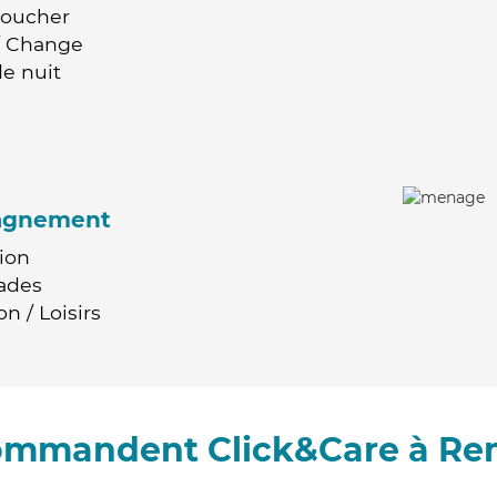
Coucher
 / Change
e nuit
agnement
ion
ades
n / Loisirs
commandent Click&Care à R