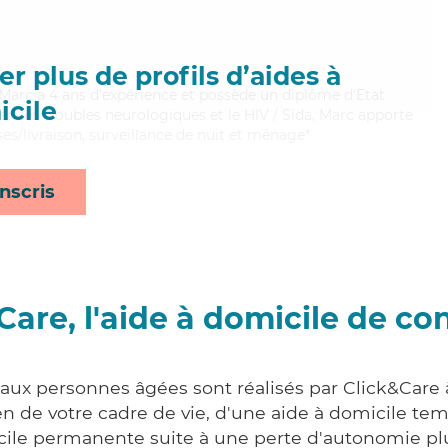
r plus de profils d’aides à
te, Marc a 4 ans d'expérience et possède un diplôme d'Etat
cile
bien les troubles neurologiques et le HIV / Sida, Marc apporte
ses/livraison, surveillance de nuit et ménage*
nscris
Care, l'aide à domicile de co
 aux personnes âgées sont réalisés par Click&Car
 de votre cadre de vie, d'une aide à domicile tem
cile permanente suite à une perte d'autonomie pl