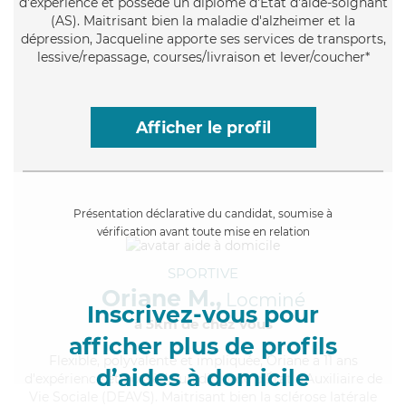
d'expérience et possède un diplôme d'Etat d'aide-soignant
(AS). Maitrisant bien la maladie d'alzheimer et la
dépression, Jacqueline apporte ses services de transports,
lessive/repassage, courses/livraison et lever/coucher*
Afficher le profil
Présentation déclarative du candidat, soumise à
vérification avant toute mise en relation
SPORTIVE
Oriane M.,
Locminé
Inscrivez-vous pour
à 5km de chez Vous
afficher plus de profils
Flexible
, polyvalente et impliquée, Oriane a 11 ans
d’aides à domicile
d'expérience et possède un diplôme d'État d'Auxiliaire de
Vie Sociale (DEAVS). Maitrisant bien la sclérose latérale