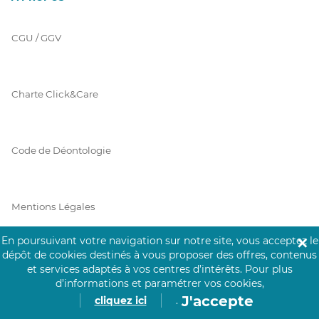
CGU / GGV
Charte Click&Care
Code de Déontologie
Mentions Légales
En poursuivant votre navigation sur notre site, vous acceptez le
✕
dépôt de cookies destinés à vous proposer des offres, contenus
Prérequis Click&Care
et services adaptés à vos centres d’intérêts.
Pour plus
d’informations et paramétrer vos cookies,
J'accepte
cliquez ici
.
Protection des Données