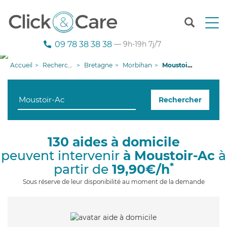
T
o
g
09 78 38 38 38
— 9h-19h 7j/7
g
l
Accueil
Recherche aide à domicile
Bretagne
Morbihan
Moustoir-Ac
e
n
a
Rechercher
v
i
g
a
130 aides à domicile
t
peuvent intervenir
à Moustoir-Ac
à
i
o
*
partir de
19,90€/h
n
Sous réserve de leur disponibilité au moment de la demande