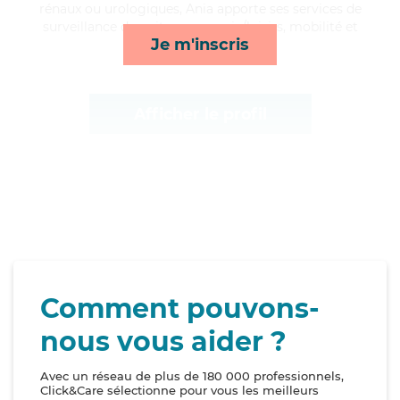
rénaux ou urologiques, Ania apporte ses services de
surveillance de nuit, compagnie/loisirs, mobilité et
Je m'inscris
lever/coucher*
Afficher le profil
Comment pouvons-
nous vous aider ?
Avec un réseau de plus de 180 000 professionnels,
Click&Care sélectionne pour vous les meilleurs