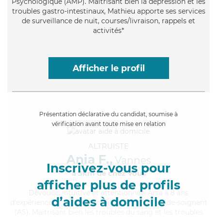
Psychologique (AMP). Maitrisant bien la dépression et les
troubles gastro-intestinaux, Mathieu apporte ses services
de surveillance de nuit, courses/livraison, rappels et
activités*
Afficher le profil
Présentation déclarative du candidat, soumise à
vérification avant toute mise en relation
ALTRUISTE
Ania F.,
Vannes
Inscrivez-vous pour
à 5km de chez Vous
afficher plus de profils
Dévouée
, intuitive et attentionnée, Ania a 8 ans
d’aides à domicile
d'expérience et possède un diplôme d'Etat d'aide-soignant
(AS). Maitrisant bien les troubles du sang et les troubles