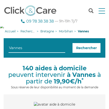
T
o
g
09 78 38 38 38
— 9h-19h 7j/7
g
l
Accueil
Recherche aide à domicile
Bretagne
Morbihan
Vannes
e
n
a
Rechercher
v
i
g
a
140 aides à domicile
t
peuvent intervenir
à Vannes
à
i
o
*
partir de
19,90€/h
n
Sous réserve de leur disponibilité au moment de la demande