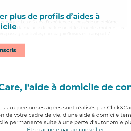
r plus de profils d’aides à
ynamique, Lea a 6 ans d'expérience et possède un diplôme
cile
risant bien la maladie de parkinson et les troubles moteurs, Lea
e/repassage, activités, compagnie/loisirs et transports*
nscris
Care, l'aide à domicile de co
ces aux personnes âgées sont réalisés par Click&Car
 de votre cadre de vie, d'une aide à domicile tem
cile permanente suite à une perte d'autonomie pl
Être rappelé par un conseiller