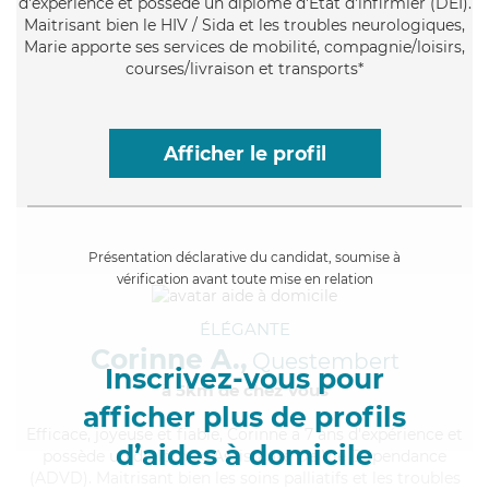
d'expérience et possède un diplôme d'Etat d'infirmier (DEI).
Maitrisant bien le HIV / Sida et les troubles neurologiques,
Marie apporte ses services de mobilité, compagnie/loisirs,
courses/livraison et transports*
Afficher le profil
Présentation déclarative du candidat, soumise à
vérification avant toute mise en relation
ÉLÉGANTE
Corinne A.,
Questembert
Inscrivez-vous pour
à 5km de chez Vous
afficher plus de profils
Efficace
, joyeuse et fiable, Corinne a 7 ans d'expérience et
d’aides à domicile
possède un diplôme d'Assistante De Vie Dépendance
(ADVD). Maitrisant bien les soins palliatifs et les troubles