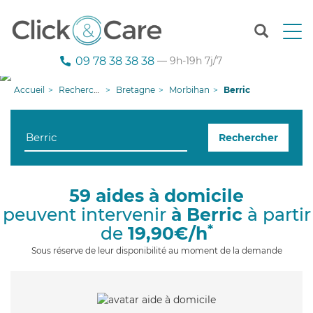
T
o
g
09 78 38 38 38
— 9h-19h 7j/7
g
l
Accueil
Recherche aide à domicile
Bretagne
Morbihan
Berric
e
n
a
Rechercher
v
i
g
a
59 aides à domicile
t
peuvent intervenir
à Berric
à partir
i
o
*
de
19,90€/h
n
Sous réserve de leur disponibilité au moment de la demande