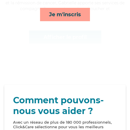
et la rémission de cancer, Gabrielle apporte ses services de
compagnie/loisirs, ménage, lever/coucher et
Je m'inscris
toilette/habillage*
Afficher le profil
Comment pouvons-
nous vous aider ?
Avec un réseau de plus de 180 000 professionnels,
Click&Care sélectionne pour vous les meilleurs