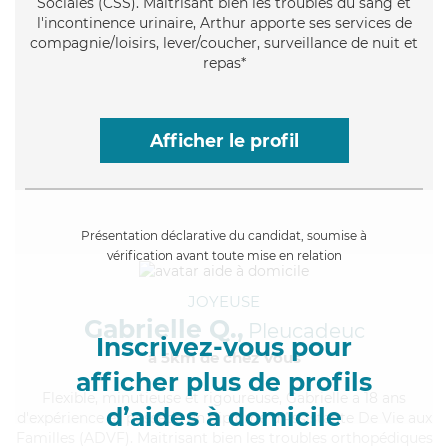
Sociales (CSS). Maitrisant bien les troubles du sang et
l'incontinence urinaire, Arthur apporte ses services de
compagnie/loisirs, lever/coucher, surveillance de nuit et
repas*
Afficher le profil
Présentation déclarative du candidat, soumise à
vérification avant toute mise en relation
JOYEUSE
Gabrielle Q.,
Pleucadeuc
Inscrivez-vous pour
à 5km de chez Vous
afficher plus de profils
Flexible
, minutieuse et rigoureuse, Gabrielle a 18 ans
d’aides à domicile
d'expérience et possède un diplôme d'Assistante De Vie aux
Familles (ADVF). Maitrisant bien les troubles orthopédiques