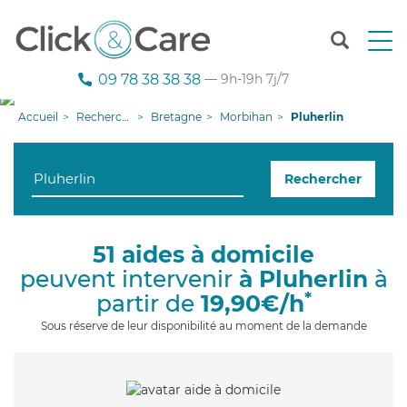
T
o
g
09 78 38 38 38
— 9h-19h 7j/7
g
l
Accueil
Recherche aide à domicile
Bretagne
Morbihan
Pluherlin
e
n
a
Rechercher
v
i
g
a
51 aides à domicile
t
peuvent intervenir
à Pluherlin
à
i
o
*
partir de
19,90€/h
n
Sous réserve de leur disponibilité au moment de la demande