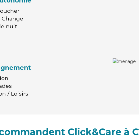
'autonomie
Coucher
 / Change
e nuit
agnement
ion
ades
n / Loisirs
recommandent Click&Care à 