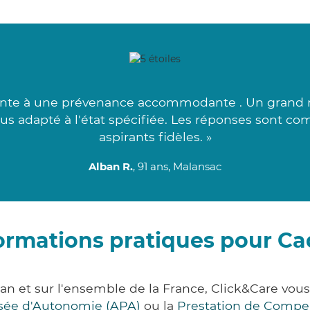
ointe à une prévenance accommodante . Un grand me
lus adapté à l'état spécifiée. Les réponses sont com
aspirants fidèles. »
Alban R.
, 91 ans, Malansac
ormations pratiques pour C
n et sur l'ensemble de la France, Click&Care v
lisée d'Autonomie (APA)
ou la
Prestation de Compe