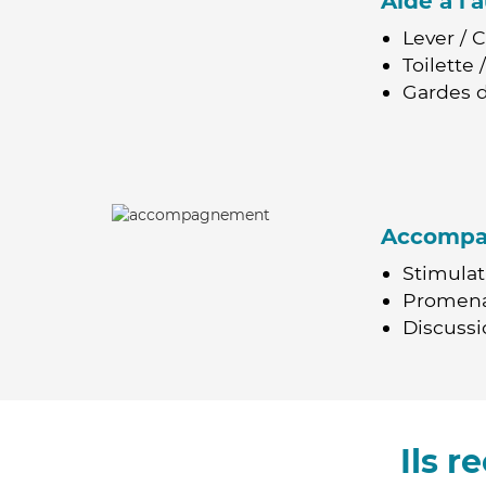
Aide à l
Lever / 
Toilette
Gardes d
Accomp
Stimulat
Promen
Discussio
Ils 