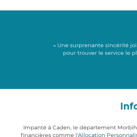
« Une surprenante sincérité j
pour trouver le service le p
Inf
Impanté à Caden, le département Morbiha
financières comme
l'Allocation Personna