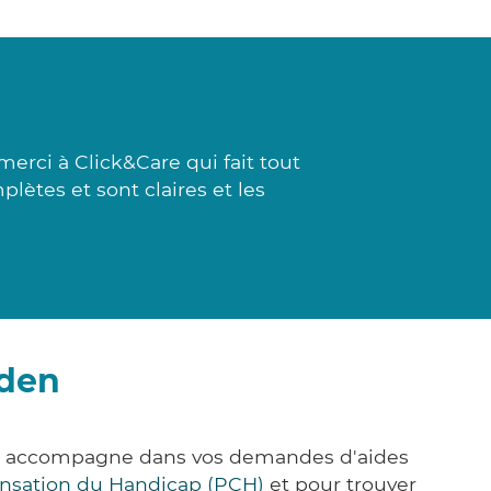
rci à Click&Care qui fait tout
plètes et sont claires et les
aden
ous accompagne dans vos demandes d'aides
nsation du Handicap (PCH)
et pour trouver