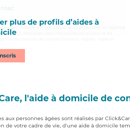
ansac
r plus de profils d’aides à
eureuse, Clothilde a 11 ans d'expérience et possède un diplôme
cile
e (ADVD). Maitrisant bien l'incontinence urinaire et les
porte ses services de courses/livraison, rappels, repas et
nscris
Care, l'aide à domicile de co
es aux personnes âgées sont réalisés par Click&Ca
 de votre cadre de vie, d'une aide à domicile tem