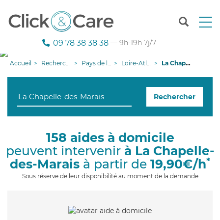
T
o
g
09 78 38 38 38
— 9h-19h 7j/7
g
l
Accueil
Recherche aide à domicile
Pays de la Loire
Loire-Atlantique
La Chapelle-des-Marais
e
n
a
Rechercher
v
i
g
a
158 aides à domicile
t
peuvent intervenir
à La Chapelle-
i
o
*
des-Marais
à partir de
19,90€/h
n
Sous réserve de leur disponibilité au moment de la demande