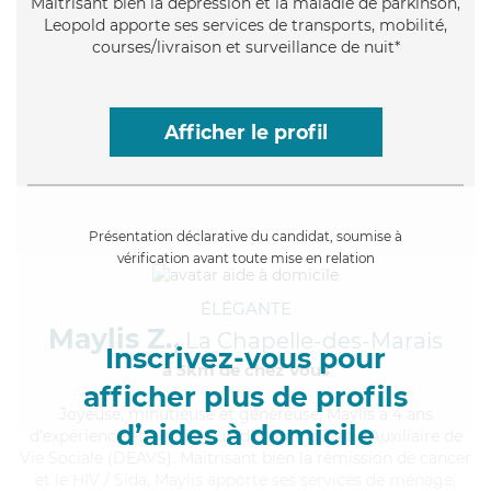
Maitrisant bien la dépression et la maladie de parkinson,
Leopold apporte ses services de transports, mobilité,
courses/livraison et surveillance de nuit*
Afficher le profil
Présentation déclarative du candidat, soumise à
vérification avant toute mise en relation
ÉLÉGANTE
Maylis Z.,
La Chapelle-des-Marais
Inscrivez-vous pour
à 5km de chez Vous
afficher plus de profils
Joyeuse
, minutieuse et généreuse, Maylis a 4 ans
d’aides à domicile
d'expérience et possède un diplôme d'État d'Auxiliaire de
Vie Sociale (DEAVS). Maitrisant bien la rémission de cancer
et le HIV / Sida, Maylis apporte ses services de ménage,