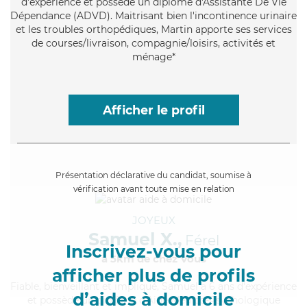
d'expérience et possède un diplôme d'Assistante De Vie
Dépendance (ADVD). Maitrisant bien l'incontinence urinaire
et les troubles orthopédiques, Martin apporte ses services
de courses/livraison, compagnie/loisirs, activités et
ménage*
Afficher le profil
Présentation déclarative du candidat, soumise à
vérification avant toute mise en relation
JOYEUX
Samuel X.,
Férel
Inscrivez-vous pour
à 5km de chez Vous
afficher plus de profils
Fiable
, bienveillant et impliqué, Samuel a 6 ans d'expérience
d’aides à domicile
et possède un diplôme d'Aide Médico-Psychologique