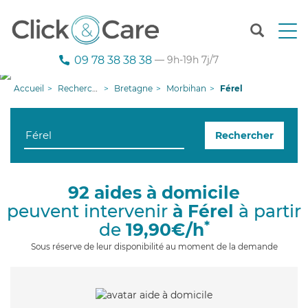
T
o
g
09 78 38 38 38
— 9h-19h 7j/7
g
l
Accueil
Recherche aide à domicile
Bretagne
Morbihan
Férel
e
n
a
Rechercher
v
i
g
a
92 aides à domicile
t
peuvent intervenir
à Férel
à partir
i
o
*
de
19,90€/h
n
Sous réserve de leur disponibilité au moment de la demande