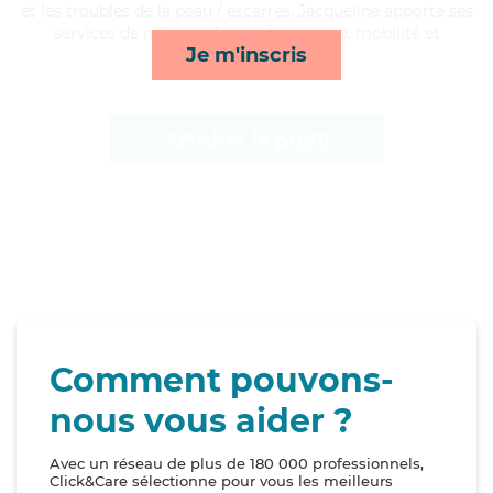
et les troubles de la peau / escarres, Jacqueline apporte ses
services de ménage, lessive/repassage, mobilité et
Je m'inscris
courses/livraison*
Afficher le profil
Comment pouvons-
nous vous aider ?
Avec un réseau de plus de 180 000 professionnels,
Click&Care sélectionne pour vous les meilleurs