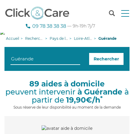
T
o
g
09 78 38 38 38
— 9h-19h 7j/7
g
l
Accueil
Recherche aide à domicile
Pays de la Loire
Loire-Atlantique
Guérande
e
n
a
Rechercher
v
i
g
a
89 aides à domicile
t
peuvent intervenir
à Guérande
à
i
o
*
partir de
19,90€/h
n
Sous réserve de leur disponibilité au moment de la demande