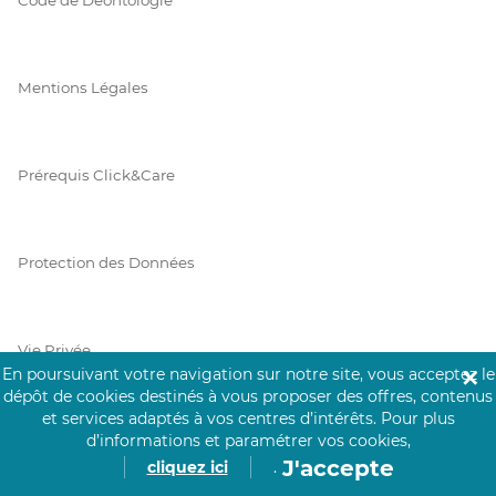
Mentions Légales
Prérequis Click&Care
Protection des Données
Vie Privée
En poursuivant votre navigation sur notre site, vous acceptez le
✕
dépôt de cookies destinés à vous proposer des offres, contenus
et services adaptés à vos centres d’intérêts.
Pour plus
d’informations et paramétrer vos cookies,
PAIEMENT SÉCURISÉ
J'accepte
cliquez ici
.
La collecte de vos informations de carte bancaire est cryptée