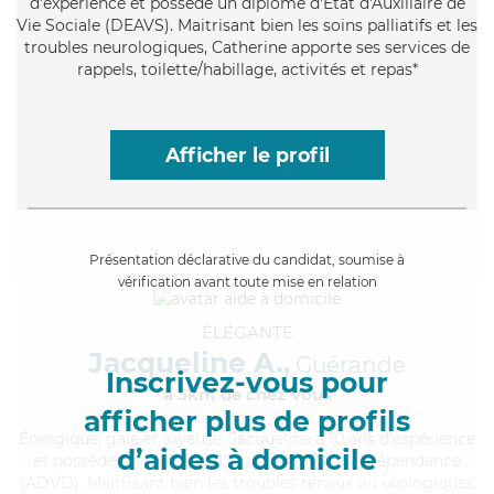
d'expérience et possède un diplôme d'État d'Auxiliaire de
Vie Sociale (DEAVS). Maitrisant bien les soins palliatifs et les
troubles neurologiques, Catherine apporte ses services de
rappels, toilette/habillage, activités et repas*
Afficher le profil
Présentation déclarative du candidat, soumise à
vérification avant toute mise en relation
ÉLÉGANTE
Jacqueline A.,
Guérande
Inscrivez-vous pour
à 5km de chez Vous
afficher plus de profils
Énergique
, gaie et joyeuse, Jacqueline a 10 ans d'expérience
d’aides à domicile
et possède un diplôme d'Assistante De Vie Dépendance
(ADVD). Maitrisant bien les troubles rénaux ou urologiques