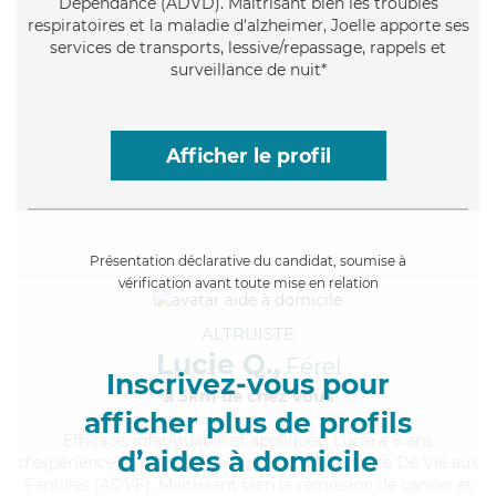
Dépendance (ADVD). Maitrisant bien les troubles
respiratoires et la maladie d'alzheimer, Joelle apporte ses
services de transports, lessive/repassage, rappels et
surveillance de nuit*
Afficher le profil
Présentation déclarative du candidat, soumise à
vérification avant toute mise en relation
ALTRUISTE
Lucie Q.,
Férel
Inscrivez-vous pour
à 5km de chez Vous
afficher plus de profils
Efficace
, infatiguable et appliquée, Lucie a 6 ans
d’aides à domicile
d'expérience et possède un diplôme d'Assistante De Vie aux
Familles (ADVF). Maitrisant bien la rémission de cancer et