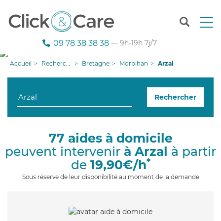
T
o
g
09 78 38 38 38
— 9h-19h 7j/7
g
l
Accueil
Recherche aide à domicile
Bretagne
Morbihan
Arzal
e
n
a
Rechercher
v
i
g
a
77 aides à domicile
t
peuvent intervenir
à Arzal
à partir
i
o
*
de
19,90€/h
n
Sous réserve de leur disponibilité au moment de la demande