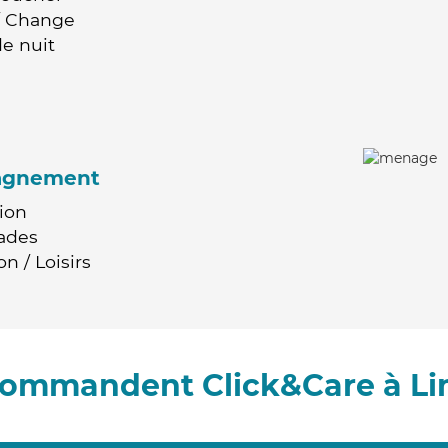
 / Change
e nuit
agnement
ion
ades
n / Loisirs
ecommandent Click&Care à Li