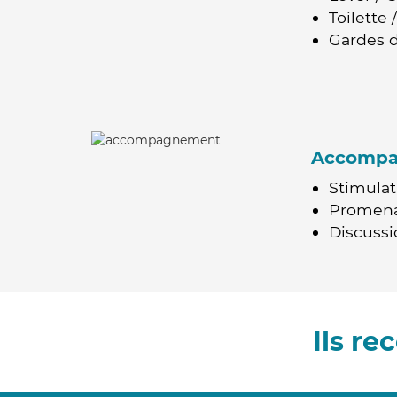
Toilette
Gardes d
Accomp
Stimulat
Promen
Discussio
Ils r