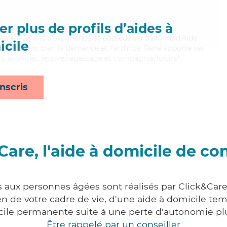
r plus de profils d’aides à
 René a 23 ans d'expérience et possède un diplôme d'Aide
cile
aitrisant bien la démence et l'arthrite, René apporte ses
t, activités, lessive/repassage et compagnie/loisirs*
nscris
Care, l'aide à domicile de co
s aux personnes âgées sont réalisés par Click&Care
 de votre cadre de vie, d'une aide à domicile tem
cile permanente suite à une perte d'autonomie pl
Être rappelé par un conseiller