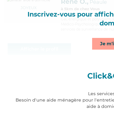
René O.,
Péaule
JOYEUX
à 5km de chez Vous
Inscrivez-vous pour affiche
Gai
, énergique et polyvalent,
domi
Médico-Psychologique (AMP). M
services de surveillance de nui
Je m'i
Afficher le profil
Click&
Les service
Besoin d'une aide ménagère pour l'entretien
aide à domi