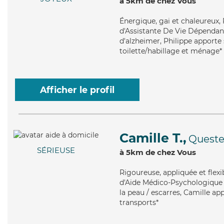
à 5km de chez Vous
Énergique
, gai et chaleureux
d'Assistante De Vie Dépendanc
d'alzheimer, Philippe apporte 
toilette/habillage et ménage*
Afficher le profil
Camille T.,
Quest
SÉRIEUSE
à 5km de chez Vous
Rigoureuse
, appliquée et fle
d'Aide Médico-Psychologique (
la peau / escarres, Camille ap
transports*