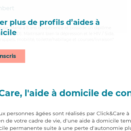
bert
r plus de profils d’aides à
neuse, Marie a 5 ans d'expérience et possède un diplôme
cile
e (ADVD). Maitrisant bien la dépression et le HIV / Sida,
appels, mobilité, toilette/habillage et courses/livraison*
nscris
Care, l'aide à domicile de co
aux personnes âgées sont réalisés par Click&Care 
 de votre cadre de vie, d'une aide à domicile tem
cile permanente suite à une perte d'autonomie pl