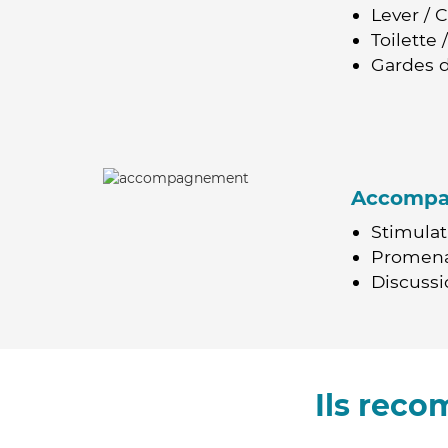
Lever / 
Toilette
Gardes d
Accomp
Stimulat
Promen
Discussio
Ils rec