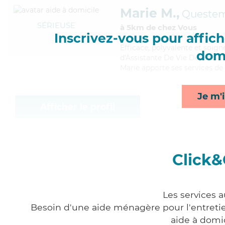
Marie M.,
Questem
SÉRIEUSE
à 5km de chez Vous
Inscrivez-vous pour affiche
Efficace
, polyvalente et soig
domi
d'Assistante De Vie Dépendanc
Marie apporte ses services de r
Je m'i
Afficher le profil
Click&
Les services 
Besoin d'une aide ménagère pour l'entretien
aide à domi