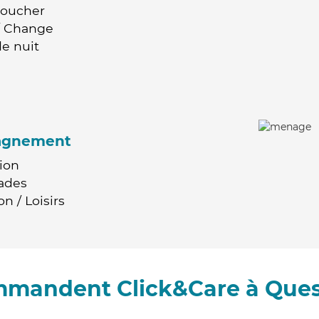
Coucher
 / Change
e nuit
agnement
ion
ades
n / Loisirs
ommandent Click&Care à Que