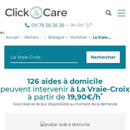
T
o
g
09 78 38 38 38
— 9h-19h 7j/7
g
l
Accueil
Recherche aide à domicile
Bretagne
Morbihan
La Vraie-Croix
e
n
a
Rechercher
v
i
g
a
126 aides à domicile
t
peuvent intervenir
à La Vraie-Croix
i
o
*
à partir de
19,90€/h
n
Sous réserve de leur disponibilité au moment de la demande