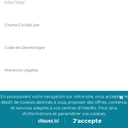
CGU / GGV
Charte Click&Care
Code de Déontologie
Mentions Légales
Prérequis Click&Care
En poursuivant votre navigation sur notre site, vous acceptez le
✕
dépôt de cookies destinés à vous proposer des offres, contenus
et services adaptés à vos centres d’intérêts.
Pour plus
d’informations et paramétrer vos cookies,
Protection des Données
J'accepte
cliquez ici
.