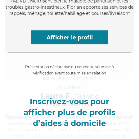
(ADVD). Maitrisant bien la maladie de parkinson et les
troubles gastro-intestinaux, Florian apporte ses services de
rappels, ménage, toilette/habillage et courses/livraison*
Afficher le profil
Présentation déclarative du candidat, soumise à
vérification avant toute mise en relation
SPORTIVE
Laura F.,
Sulniac
Inscrivez-vous pour
à 5km de chez Vous
afficher plus de profils
Rigoureuse
, fiable et flexible, Laura a 18 ans d'expérience et
d’aides à domicile
possède un diplôme d'Aide Médico-Psychologique (AMP).
Maitrisant bien le HIV / Sida et la bronchopneumopathie
chronique obstructive, Laura apporte ses services de