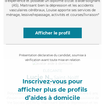
d'expérience et possède un diplôme d'Etat d'aide-soignant
(AS). Maitrisant bien la dépression et les accidents
vasculaires cérébraux, Louise apporte ses services de
ménage, lessive/repassage, activités et courses/livraison*
Afficher le profil
Présentation déclarative du candidat, soumise à
vérification avant toute mise en relation
ÉLÉGANTE
Lucie N.,
Saint-Nolff
Inscrivez-vous pour
à 5km de chez Vous
afficher plus de profils
Polyvalente
, communicative et appliquée, Lucie a 6 ans
d’aides à domicile
d'expérience et possède un diplôme d'État d'Auxiliaire de
Vie Sociale (DEAVS). Maitrisant bien la dépression et les