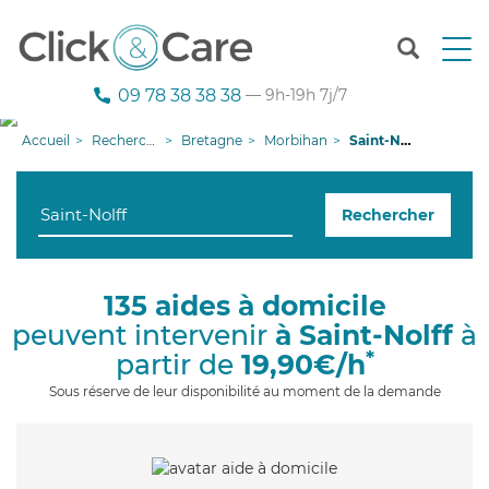
T
o
g
09 78 38 38 38
— 9h-19h 7j/7
g
l
Accueil
Recherche aide à domicile
Bretagne
Morbihan
Saint-Nolff
e
n
a
Rechercher
v
i
g
a
135 aides à domicile
t
peuvent intervenir
à Saint-Nolff
à
i
o
*
partir de
19,90€/h
n
Sous réserve de leur disponibilité au moment de la demande