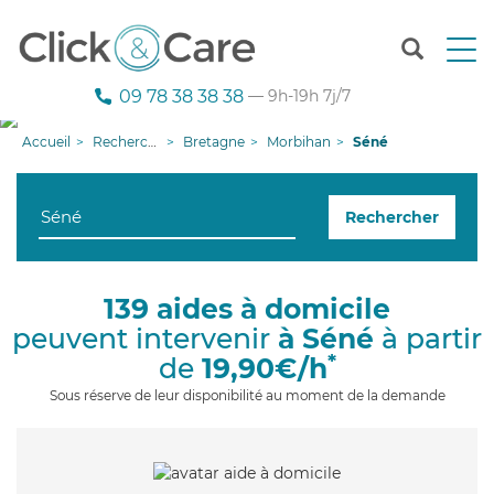
T
o
g
09 78 38 38 38
— 9h-19h 7j/7
g
l
Accueil
Recherche aide à domicile
Bretagne
Morbihan
Séné
e
n
a
Rechercher
v
i
g
a
139 aides à domicile
t
peuvent intervenir
à Séné
à partir
i
o
*
de
19,90€/h
n
Sous réserve de leur disponibilité au moment de la demande