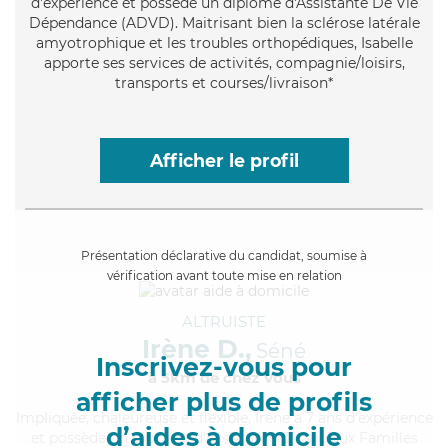
d'expérience et possède un diplôme d'Assistante De Vie
Dépendance (ADVD). Maitrisant bien la sclérose latérale
amyotrophique et les troubles orthopédiques, Isabelle
apporte ses services de activités, compagnie/loisirs,
transports et courses/livraison*
Afficher le profil
Présentation déclarative du candidat, soumise à
vérification avant toute mise en relation
ALTRUISTE
Irène D.,
Séné
Inscrivez-vous pour
à 5km de chez Vous
afficher plus de profils
Impliquée
, chaleureuse et flexible, Irène a 7 ans d'expérience
d’aides à domicile
et possède un diplôme d'Assistante De Vie aux Familles