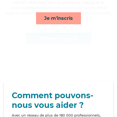
(ADVF). Maitrisant bien la sclérose en plaque et la
bronchopneumopathie chronique obstructive, Irène
apporte ses services de activités, lever/coucher, transports
Je m'inscris
et courses/livraison*
Afficher le profil
Comment pouvons-
nous vous aider ?
Avec un réseau de plus de 180 000 professionnels,