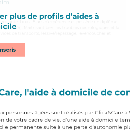
him
r plus de profils d’aides à
nveillante, Lina a 8 ans d'expérience et possède un diplôme
cile
ale (DEAVS). Maitrisant bien les troubles neurologiques et la
ices de transports, lessive/repassage, lever/coucher et
nscris
Care, l'aide à domicile de co
ux personnes âgées sont réalisés par Click&Care à
 de votre cadre de vie, d'une aide à domicile tem
cile permanente suite à une perte d'autonomie pl