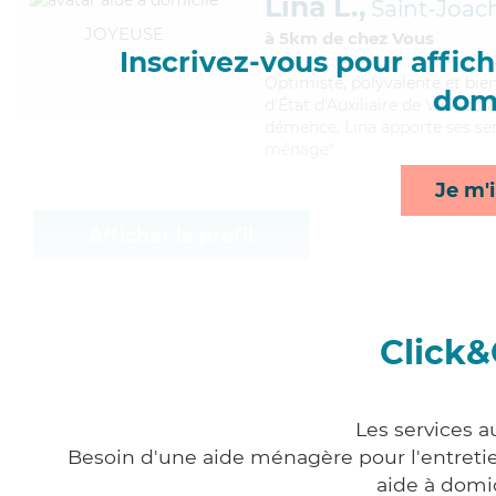
Lina L.,
Saint-Joac
JOYEUSE
à 5km de chez Vous
Inscrivez-vous pour affiche
Optimiste
, polyvalente et bie
domi
d'État d'Auxiliaire de Vie Soci
démence, Lina apporte ses serv
ménage*
Je m'i
Afficher le profil
Click&
Les services a
Besoin d'une aide ménagère pour l'entretien
aide à domi