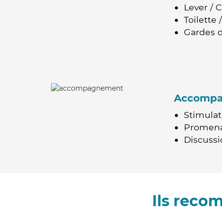
Lever / 
Toilette
Gardes d
Accomp
Stimulat
Promen
Discussio
Ils reco