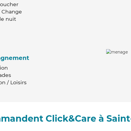
Coucher
 / Change
e nuit
agnement
ion
ades
n / Loisirs
mmandent Click&Care à Sain