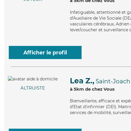
à 5km de chez Vous
Infatiguable
, attentionné et g
d'Auxiliaire de Vie Sociale (DE
vasculaires cérébraux, Adrien 
lever/coucher et surveillance 
Afficher le profil
Lea Z.,
Saint-Joac
ALTRUISTE
à 5km de chez Vous
Bienveillante
, efficace et ex
d'Etat d'infirmier (DEI). Maitr
services de mobilité, surveilla