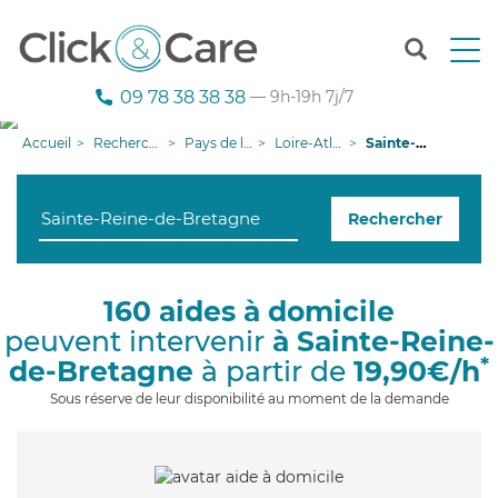
T
o
g
09 78 38 38 38
— 9h-19h 7j/7
g
l
Accueil
Recherche aide à domicile
Pays de la Loire
Loire-Atlantique
Sainte-Reine-de-Bretagne
e
n
a
Rechercher
v
i
g
a
160 aides à domicile
t
peuvent intervenir
à Sainte-Reine-
i
o
*
de-Bretagne
à partir de
19,90€/h
n
Sous réserve de leur disponibilité au moment de la demande