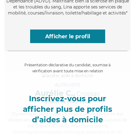
Dépendance (ADVD). Maitrisant bien la sclérose en plaque
et les troubles du sang, Lina apporte ses services de
mobilité, courses/livraison, toilette/habillage et activités*
Afficher le profil
Présentation déclarative du candidat, soumise à
vérification avant toute mise en relation
ALTRUISTE
Aurélie C.,
Crossac
Inscrivez-vous pour
à 5km de chez Vous
afficher plus de profils
Dynamique
, ponctuelle et impliquée, Aurélie a 14 ans
d’aides à domicile
d'expérience et possède un diplôme d'État d'Auxiliaire de
Vie Sociale (DEAVS). Maitrisant bien la
bronchopneumopathie chronique obstructive et les