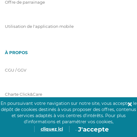
Offre de parrainage
Utilisation de l'application mobile
À PROPOS
CGU / GGV
Charte Click&Care
En poursuivant votre navigation sur notre site, vous acceptez le
✕
dépôt de cookies destinés à vous proposer des offres, contenus
et services adaptés à vos centres d’intérêts.
Pour plus
Code de Déontologie
d’informations et paramétrer vos cookies,
J'accepte
cliquez ici
.