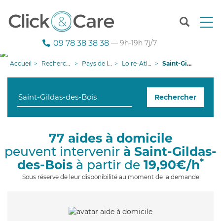
T
o
g
09 78 38 38 38
— 9h-19h 7j/7
g
l
Accueil
Recherche aide à domicile
Pays de la Loire
Loire-Atlantique
Saint-Gildas-des-Bois
e
n
a
Rechercher
v
i
g
a
77 aides à domicile
t
peuvent intervenir
à Saint-Gildas-
i
o
*
des-Bois
à partir de
19,90€/h
n
Sous réserve de leur disponibilité au moment de la demande