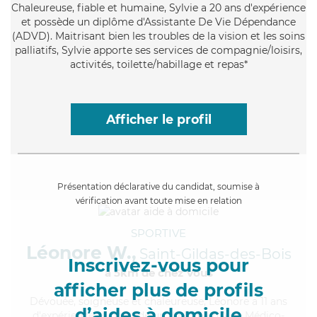
Chaleureuse
, fiable et humaine, Sylvie a 20 ans d'expérience
et possède un diplôme d'Assistante De Vie Dépendance
(ADVD). Maitrisant bien les troubles de la vision et les soins
palliatifs, Sylvie apporte ses services de compagnie/loisirs,
activités, toilette/habillage et repas*
Afficher le profil
Présentation déclarative du candidat, soumise à
vérification avant toute mise en relation
SPORTIVE
Léonore W.,
Saint-Gildas-des-Bois
Inscrivez-vous pour
à 5km de chez Vous
afficher plus de profils
Dévouée
, soigneuse et chaleureuse, Léonore a 11 ans
d’aides à domicile
d'expérience et possède un diplôme d'Aide Médico-