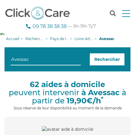
T
o
g
09 78 38 38 38
— 9h-19h 7j/7
g
l
Accueil
Recherche aide à domicile
Pays de la Loire
Loire-Atlantique
Avessac
e
n
a
Rechercher
v
i
g
a
62 aides à domicile
t
peuvent intervenir
à Avessac
à
i
o
*
partir de
19,90€/h
n
Sous réserve de leur disponibilité au moment de la demande