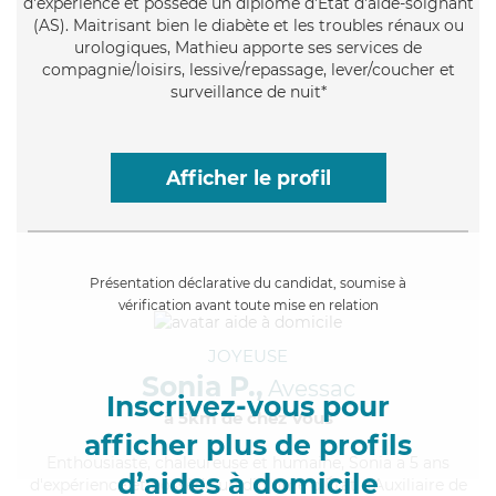
d'expérience et possède un diplôme d'Etat d'aide-soignant
(AS). Maitrisant bien le diabète et les troubles rénaux ou
urologiques, Mathieu apporte ses services de
compagnie/loisirs, lessive/repassage, lever/coucher et
surveillance de nuit*
Afficher le profil
Présentation déclarative du candidat, soumise à
vérification avant toute mise en relation
JOYEUSE
Sonia P.,
Avessac
Inscrivez-vous pour
à 5km de chez Vous
afficher plus de profils
Enthousiaste
, chaleureuse et humaine, Sonia a 5 ans
d’aides à domicile
d'expérience et possède un diplôme d'État d'Auxiliaire de