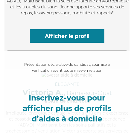
(ADVD). Maitrisant bien la sclérose latérale amyotrophique
et les troubles du sang, Jeanne apporte ses services de
repas, lessive/repassage, mobilité et rappels*
Afficher le profil
Présentation déclarative du candidat, soumise à
vérification avant toute mise en relation
ÉLÉGANTE
Victoria A.,
Bains-sur-Oust
Inscrivez-vous pour
à 5km de chez Vous
afficher plus de profils
Impliquée
, énergique et gaie, Victoria a 10 ans d'expérience
d’aides à domicile
et possède un diplôme d'Assistante De Vie Dépendance
(ADVD). Maitrisant bien les soins palliatifs et la
trachéotomie / ventilation, Victoria apporte ses services de