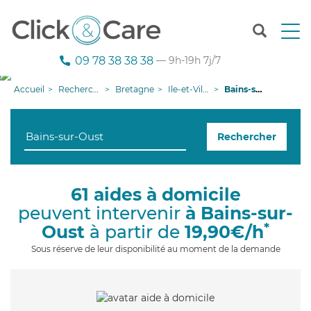
T
o
g
09 78 38 38 38
— 9h-19h 7j/7
g
l
Accueil
Recherche aide à domicile
Bretagne
Ile-et-Vilaine
Bains-sur-Oust
e
n
a
Rechercher
v
i
g
a
61 aides à domicile
t
peuvent intervenir
à Bains-sur-
i
o
*
Oust
à partir de
19,90€/h
n
Sous réserve de leur disponibilité au moment de la demande