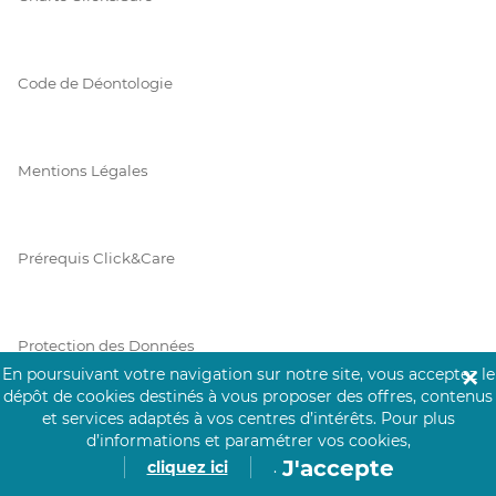
Code de Déontologie
Mentions Légales
Prérequis Click&Care
Protection des Données
En poursuivant votre navigation sur notre site, vous acceptez le
✕
dépôt de cookies destinés à vous proposer des offres, contenus
et services adaptés à vos centres d’intérêts.
Pour plus
Vie Privée
d’informations et paramétrer vos cookies,
J'accepte
cliquez ici
.