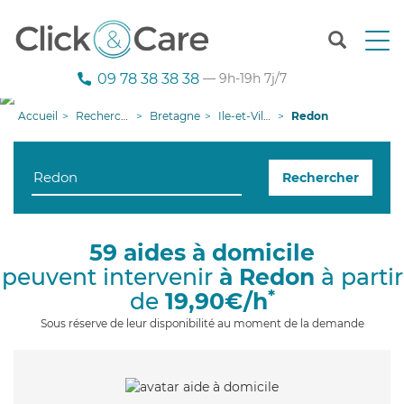
T
o
g
09 78 38 38 38
— 9h-19h 7j/7
g
l
Accueil
Recherche aide à domicile
Bretagne
Ile-et-Vilaine
Redon
e
n
a
Rechercher
v
i
g
a
59 aides à domicile
t
peuvent intervenir
à Redon
à partir
i
o
*
de
19,90€/h
n
Sous réserve de leur disponibilité au moment de la demande