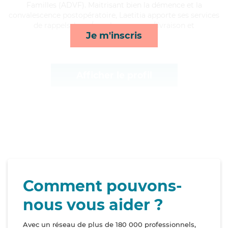
Familles (ADVF). Maitrisant bien la démence et la
convalescence postopératoire, Laetitia apporte ses services
de rappels, lever/coucher, courses/livraison et
Je m'inscris
surveillance de nuit*
Afficher le profil
Comment pouvons-
nous vous aider ?
Avec un réseau de plus de 180 000 professionnels,