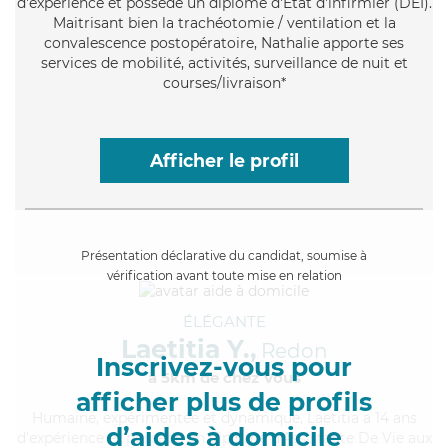
d'expérience et possède un diplôme d'Etat d'infirmier (DEI).
Maitrisant bien la trachéotomie / ventilation et la
convalescence postopératoire, Nathalie apporte ses
services de mobilité, activités, surveillance de nuit et
courses/livraison*
Afficher le profil
Présentation déclarative du candidat, soumise à
vérification avant toute mise en relation
ÉLÉGANTE
Laetitia Y.,
Redon
Inscrivez-vous pour
à 5km de chez Vous
afficher plus de profils
Humaine
, expérimentée et dynamique, Laetitia a 14 ans
d’aides à domicile
d'expérience et possède un diplôme d'Assistante De Vie aux