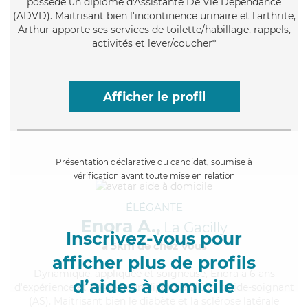
possède un diplôme d'Assistante De Vie Dépendance
(ADVD). Maitrisant bien l'incontinence urinaire et l'arthrite,
Arthur apporte ses services de toilette/habillage, rappels,
activités et lever/coucher*
Afficher le profil
Présentation déclarative du candidat, soumise à
vérification avant toute mise en relation
ÉLÉGANTE
Enora A.,
La Gacilly
Inscrivez-vous pour
à 5km de chez Vous
afficher plus de profils
Dynamique
, appliquée et soigneuse, Enora a 6 ans
d’aides à domicile
d'expérience et possède un diplôme d'Etat d'aide-soignant
(AS). Maitrisant bien le diabète et la sclérose latérale