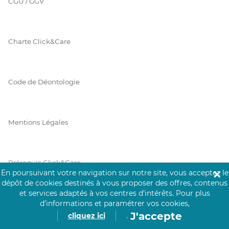
CGU / GGV
Charte Click&Care
Code de Déontologie
Mentions Légales
Prérequis Click&Care
En poursuivant votre navigation sur notre site, vous acceptez le
✕
dépôt de cookies destinés à vous proposer des offres, contenus
et services adaptés à vos centres d’intérêts.
Pour plus
Protection des Données
d’informations et paramétrer vos cookies,
J'accepte
cliquez ici
.