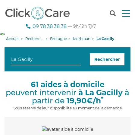
T
o
g
09 78 38 38 38
— 9h-19h 7j/7
g
l
Accueil
Recherche aide à domicile
Bretagne
Morbihan
La Gacilly
e
n
a
Rechercher
v
i
g
a
61 aides à domicile
t
peuvent intervenir
à La Gacilly
à
i
o
*
partir de
19,90€/h
n
Sous réserve de leur disponibilité au moment de la demande